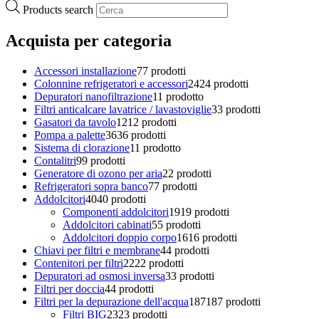
Products search
Acquista per categoria
Accessori installazione
7
7 prodotti
Colonnine refrigeratori e accessori
24
24 prodotti
Depuratori nanofiltrazione
1
1 prodotto
Filtri anticalcare lavatrice / lavastoviglie
3
3 prodotti
Gasatori da tavolo
12
12 prodotti
Pompa a palette
36
36 prodotti
Sistema di clorazione
1
1 prodotto
Contalitri
9
9 prodotti
Generatore di ozono per aria
2
2 prodotti
Refrigeratori sopra banco
7
7 prodotti
Addolcitori
40
40 prodotti
Componenti addolcitori
19
19 prodotti
Addolcitori cabinati
5
5 prodotti
Addolcitori doppio corpo
16
16 prodotti
Chiavi per filtri e membrane
4
4 prodotti
Contenitori per filtri
22
22 prodotti
Depuratori ad osmosi inversa
3
3 prodotti
Filtri per doccia
4
4 prodotti
Filtri per la depurazione dell'acqua
187
187 prodotti
Filtri BIG
23
23 prodotti