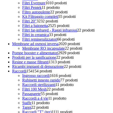
Filtri Everpure
10
10 prodotti
Filtri Pentek
1
1 prodotto
Filtro autopulente
2
2 prodotti
Kit Filtraggio completi
5
5 prodotti
Filtri 20"
32
32 prodotti
Filtri a baionetta
25
25 prodotti
Filtri far-infrared - Raggi infrarossi
2
2 prodotti
Filtri in ceramica
3
3 prodotti
Filtri remineralizzatori
6
6 prodotti
Membrane ad osmosi inversa
20
20 prodotti
Membrane RO incapsulate
2
2 prodotti
Pompe booster e alimentatori
29
29 prodotti
Prodotti per la sanificazione
2
2 prodotti
Resine e masse filtranti
13
13 prodotti
Ricambi impianti di depurazione
2
2 prodotti
Raccordi
154
154 prodotti
Ingrosso raccordi
16
16 prodotti
Rubinetti innesto rapido
7
7 prodotti
Raccordi sterilizzanti
1
1 prodotto
Filtri 100 Mesh
2
2 prodotti
Passaparete
5
5 prodotti
Raccordi a 4 vie
1
1 prodotto
Staffe
1
1 prodotto
Tappi
2
2 prodotti
Raccordi "T" (tee)
11
11 prodotti