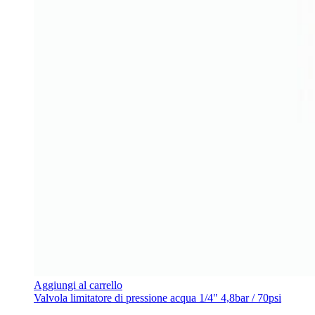
Aggiungi al carrello
Valvola limitatore di pressione acqua 1/4" 4,8bar / 70psi