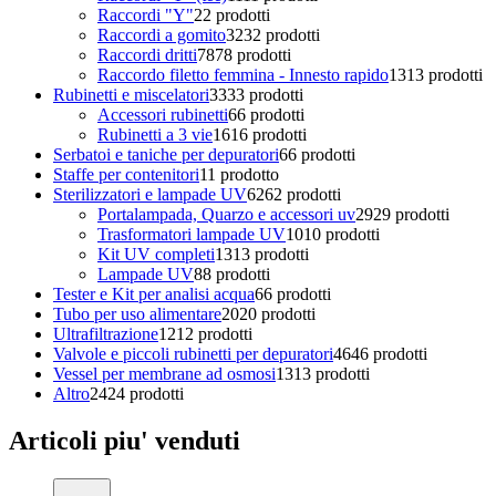
Raccordi "Y"
2
2 prodotti
Raccordi a gomito
32
32 prodotti
Raccordi dritti
78
78 prodotti
Raccordo filetto femmina - Innesto rapido
13
13 prodotti
Rubinetti e miscelatori
33
33 prodotti
Accessori rubinetti
6
6 prodotti
Rubinetti a 3 vie
16
16 prodotti
Serbatoi e taniche per depuratori
6
6 prodotti
Staffe per contenitori
1
1 prodotto
Sterilizzatori e lampade UV
62
62 prodotti
Portalampada, Quarzo e accessori uv
29
29 prodotti
Trasformatori lampade UV
10
10 prodotti
Kit UV completi
13
13 prodotti
Lampade UV
8
8 prodotti
Tester e Kit per analisi acqua
6
6 prodotti
Tubo per uso alimentare
20
20 prodotti
Ultrafiltrazione
12
12 prodotti
Valvole e piccoli rubinetti per depuratori
46
46 prodotti
Vessel per membrane ad osmosi
13
13 prodotti
Altro
24
24 prodotti
Articoli piu' venduti