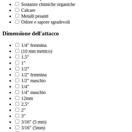
Sostanze chimiche organiche
Calcare
Metalli pesanti
Odore e sapore sgradevoli
Dimensione dell'attacco
1/4" femmina
(10 mm metrico)
1,5"
1"
1/2"
1/2" femmina
1/2" maschio
1/4"
1/4" maschio
12mm
2,5"
2"
3"
3/16" (5 mm)
3/16" (5mm)