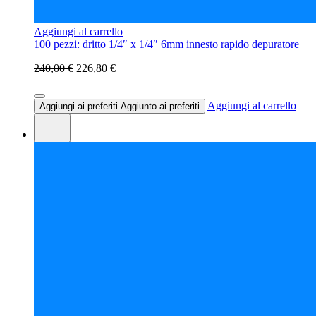
Aggiungi al carrello
100 pezzi: dritto 1/4″ x 1/4″ 6mm innesto rapido depuratore
240,00 €
226,80 €
Aggiungi al carrello
Aggiungi ai preferiti
Aggiunto ai preferiti