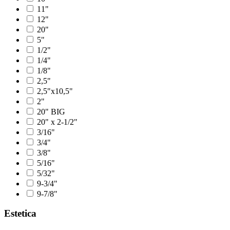
11"
12"
20"
5"
1/2"
1/4"
1/8"
2,5"
2,5"x10,5"
2"
20" BIG
20" x 2-1/2"
3/16"
3/4"
3/8"
5/16"
5/32"
9-3/4"
9-7/8"
Estetica