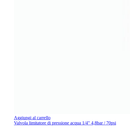
Aggiungi al carrello
Valvola limitatore di pressione acqua 1/4" 4,8bar / 70psi