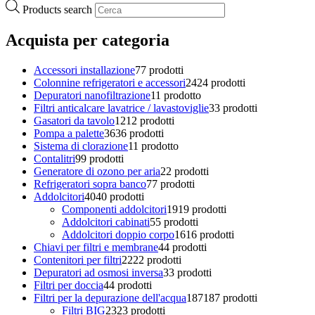
Products search
Acquista per categoria
Accessori installazione
7
7 prodotti
Colonnine refrigeratori e accessori
24
24 prodotti
Depuratori nanofiltrazione
1
1 prodotto
Filtri anticalcare lavatrice / lavastoviglie
3
3 prodotti
Gasatori da tavolo
12
12 prodotti
Pompa a palette
36
36 prodotti
Sistema di clorazione
1
1 prodotto
Contalitri
9
9 prodotti
Generatore di ozono per aria
2
2 prodotti
Refrigeratori sopra banco
7
7 prodotti
Addolcitori
40
40 prodotti
Componenti addolcitori
19
19 prodotti
Addolcitori cabinati
5
5 prodotti
Addolcitori doppio corpo
16
16 prodotti
Chiavi per filtri e membrane
4
4 prodotti
Contenitori per filtri
22
22 prodotti
Depuratori ad osmosi inversa
3
3 prodotti
Filtri per doccia
4
4 prodotti
Filtri per la depurazione dell'acqua
187
187 prodotti
Filtri BIG
23
23 prodotti