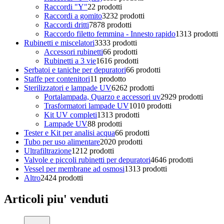
Raccordi "Y"
2
2 prodotti
Raccordi a gomito
32
32 prodotti
Raccordi dritti
78
78 prodotti
Raccordo filetto femmina - Innesto rapido
13
13 prodotti
Rubinetti e miscelatori
33
33 prodotti
Accessori rubinetti
6
6 prodotti
Rubinetti a 3 vie
16
16 prodotti
Serbatoi e taniche per depuratori
6
6 prodotti
Staffe per contenitori
1
1 prodotto
Sterilizzatori e lampade UV
62
62 prodotti
Portalampada, Quarzo e accessori uv
29
29 prodotti
Trasformatori lampade UV
10
10 prodotti
Kit UV completi
13
13 prodotti
Lampade UV
8
8 prodotti
Tester e Kit per analisi acqua
6
6 prodotti
Tubo per uso alimentare
20
20 prodotti
Ultrafiltrazione
12
12 prodotti
Valvole e piccoli rubinetti per depuratori
46
46 prodotti
Vessel per membrane ad osmosi
13
13 prodotti
Altro
24
24 prodotti
Articoli piu' venduti