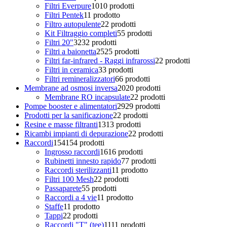
Filtri Everpure
10
10 prodotti
Filtri Pentek
1
1 prodotto
Filtro autopulente
2
2 prodotti
Kit Filtraggio completi
5
5 prodotti
Filtri 20"
32
32 prodotti
Filtri a baionetta
25
25 prodotti
Filtri far-infrared - Raggi infrarossi
2
2 prodotti
Filtri in ceramica
3
3 prodotti
Filtri remineralizzatori
6
6 prodotti
Membrane ad osmosi inversa
20
20 prodotti
Membrane RO incapsulate
2
2 prodotti
Pompe booster e alimentatori
29
29 prodotti
Prodotti per la sanificazione
2
2 prodotti
Resine e masse filtranti
13
13 prodotti
Ricambi impianti di depurazione
2
2 prodotti
Raccordi
154
154 prodotti
Ingrosso raccordi
16
16 prodotti
Rubinetti innesto rapido
7
7 prodotti
Raccordi sterilizzanti
1
1 prodotto
Filtri 100 Mesh
2
2 prodotti
Passaparete
5
5 prodotti
Raccordi a 4 vie
1
1 prodotto
Staffe
1
1 prodotto
Tappi
2
2 prodotti
Raccordi "T" (tee)
11
11 prodotti