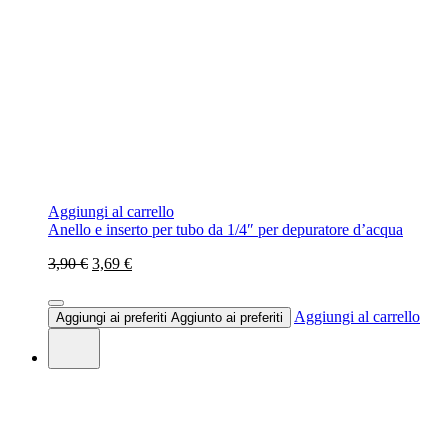
Aggiungi al carrello
Anello e inserto per tubo da 1/4″ per depuratore d’acqua
3,90 €
3,69 €
Aggiungi al carrello
Aggiungi ai preferiti
Aggiunto ai preferiti