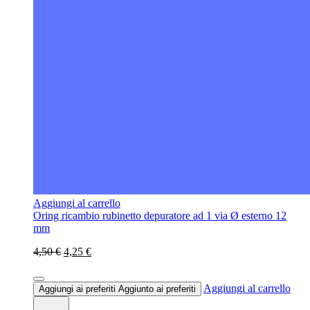
Aggiungi al carrello
Oring ricambio rubinetto depuratore ad 1 via Ø esterno 12
mm
4,50 €
4,25 €
Aggiungi al carrello
Aggiungi ai preferiti
Aggiunto ai preferiti