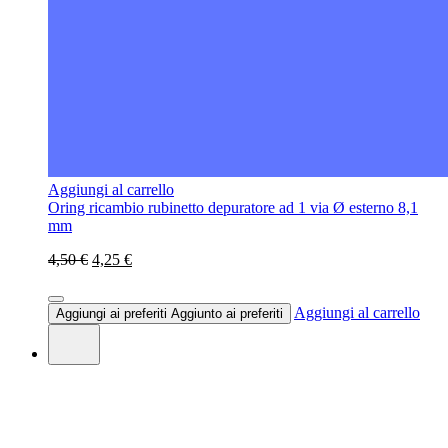
Aggiungi al carrello
Oring ricambio rubinetto depuratore ad 1 via Ø esterno 8,1
mm
4,50 €
4,25 €
Aggiungi al carrello
Aggiungi ai preferiti
Aggiunto ai preferiti