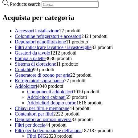
Products search
Acquista per categoria
Accessori installazione
7
7 prodotti
Colonnine refrigeratori e accessori
24
24 prodotti
Depuratori nanofiltrazione
1
1 prodotto
Filtri anticalcare lavatrice / lavastoviglie
3
3 prodotti
Gasatori da tavolo
12
12 prodotti
Pompa a palette
36
36 prodotti
Sistema di clorazione
1
1 prodotto
Contalitri
9
9 prodotti
Generatore di ozono per aria
2
2 prodotti
Refrigeratori sopra banco
7
7 prodotti
Addolcitori
40
40 prodotti
Componenti addolcitori
19
19 prodotti
Addolcitori cabinati
5
5 prodotti
Addolcitori doppio corpo
16
16 prodotti
Chiavi per filtri e membrane
4
4 prodotti
Contenitori per filtri
22
22 prodotti
Depuratori ad osmosi inversa
3
3 prodotti
Filtri per doccia
4
4 prodotti
Filtri per la depurazione dell'acqua
187
187 prodotti
Filtri BIG
23
23 prodotti