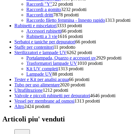
Raccordi "Y"
2
2 prodotti
Raccordi a gomito
32
32 prodotti
Raccordi dritti
78
78 prodotti
Raccordo filetto femmina - Innesto rapido
13
13 prodotti
Rubinetti e miscelatori
33
33 prodotti
Accessori rubinetti
6
6 prodotti
Rubinetti a 3 vie
16
16 prodotti
Serbatoi e taniche per depuratori
6
6 prodotti
Staffe per contenitori
1
1 prodotto
Sterilizzatori e lampade UV
62
62 prodotti
Portalampada, Quarzo e accessori uv
29
29 prodotti
Trasformatori lampade UV
10
10 prodotti
Kit UV completi
13
13 prodotti
Lampade UV
8
8 prodotti
Tester e Kit per analisi acqua
6
6 prodotti
Tubo per uso alimentare
20
20 prodotti
Ultrafiltrazione
12
12 prodotti
Valvole e piccoli rubinetti per depuratori
46
46 prodotti
Vessel per membrane ad osmosi
13
13 prodotti
Altro
24
24 prodotti
Articoli piu' venduti