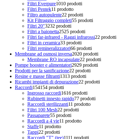
Filtri Everpure
10
10 prodotti
Filtri Pentek
1
1 prodotto
Filtro autopulente
2
2 prodotti
Kit Filtraggio completi
5
5 prodotti
Filtri 20"
32
32 prodotti
Filtri a baionetta
25
25 prodotti
Filtri far-infrared - Raggi infrarossi
2
2 prodotti
Filtri in ceramica
3
3 prodotti
Filtri remineralizzatori
6
6 prodotti
Membrane ad osmosi inversa
20
20 prodotti
Membrane RO incapsulate
2
2 prodotti
Pompe booster e alimentatori
29
29 prodotti
Prodotti per la sanificazione
2
2 prodotti
Resine e masse filtranti
13
13 prodotti
Ricambi impianti di depurazione
2
2 prodotti
Raccordi
154
154 prodotti
Ingrosso raccordi
16
16 prodotti
Rubinetti innesto rapido
7
7 prodotti
Raccordi sterilizzanti
1
1 prodotto
Filtri 100 Mesh
2
2 prodotti
Passaparete
5
5 prodotti
Raccordi a 4 vie
1
1 prodotto
Staffe
1
1 prodotto
Tappi
2
2 prodotti
Raccordi "T" (tee)
11
11 prodotti