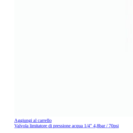
Aggiungi al carrello
Valvola limitatore di pressione acqua 1/4" 4,8bar / 70psi