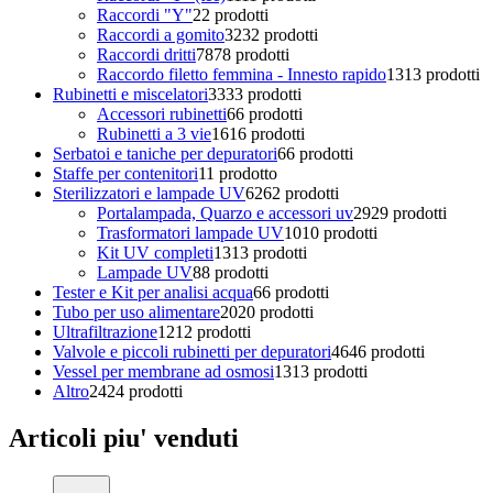
Raccordi "Y"
2
2 prodotti
Raccordi a gomito
32
32 prodotti
Raccordi dritti
78
78 prodotti
Raccordo filetto femmina - Innesto rapido
13
13 prodotti
Rubinetti e miscelatori
33
33 prodotti
Accessori rubinetti
6
6 prodotti
Rubinetti a 3 vie
16
16 prodotti
Serbatoi e taniche per depuratori
6
6 prodotti
Staffe per contenitori
1
1 prodotto
Sterilizzatori e lampade UV
62
62 prodotti
Portalampada, Quarzo e accessori uv
29
29 prodotti
Trasformatori lampade UV
10
10 prodotti
Kit UV completi
13
13 prodotti
Lampade UV
8
8 prodotti
Tester e Kit per analisi acqua
6
6 prodotti
Tubo per uso alimentare
20
20 prodotti
Ultrafiltrazione
12
12 prodotti
Valvole e piccoli rubinetti per depuratori
46
46 prodotti
Vessel per membrane ad osmosi
13
13 prodotti
Altro
24
24 prodotti
Articoli piu' venduti