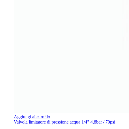
Aggiungi al carrello
Valvola limitatore di pressione acqua 1/4" 4,8bar / 70psi