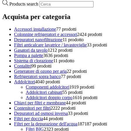
Products search
Acquista per categoria
Accessori installazione
7
7 prodotti
Colonnine refrigeratori e accessori
24
24 prodotti
Depuratori nanofiltrazione
1
1 prodotto
Filtri anticalcare lavatrice / lavastoviglie
3
3 prodotti
Gasatori da tavolo
12
12 prodotti
Pompa a palette
36
36 prodotti
Sistema di clorazione
1
1 prodotto
Contalitri
9
9 prodotti
Generatore di ozono per aria
2
2 prodotti
Refrigeratori sopra banco
7
7 prodotti
Addolcitori
40
40 prodotti
Componenti addolcitori
19
19 prodotti
Addolcitori cabinati
5
5 prodotti
Addolcitori doppio corpo
16
16 prodotti
Chiavi per filtri e membrane
4
4 prodotti
Contenitori per filtri
22
22 prodotti
Depuratori ad osmosi inversa
3
3 prodotti
Filtri per doccia
4
4 prodotti
Filtri per la depurazione dell'acqua
187
187 prodotti
Filtri BIG
23
23 prodotti