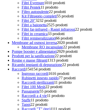
Filtri Everpure
10
10 prodotti
Filtri Pentek
1
1 prodotto
Filtro autopulente
2
2 prodotti
Kit Filtraggio completi
5
5 prodotti
Filtri 20"
32
32 prodotti
Filtri a baionetta
25
25 prodotti
Filtri far-infrared - Raggi infrarossi
2
2 prodotti
Filtri in ceramica
3
3 prodotti
Filtri remineralizzatori
6
6 prodotti
Membrane ad osmosi inversa
20
20 prodotti
Membrane RO incapsulate
2
2 prodotti
Pompe booster e alimentatori
29
29 prodotti
Prodotti per la sanificazione
2
2 prodotti
Resine e masse filtranti
13
13 prodotti
Ricambi impianti di depurazione
2
2 prodotti
Raccordi
154
154 prodotti
Ingrosso raccordi
16
16 prodotti
Rubinetti innesto rapido
7
7 prodotti
Raccordi sterilizzanti
1
1 prodotto
Filtri 100 Mesh
2
2 prodotti
Passaparete
5
5 prodotti
Raccordi a 4 vie
1
1 prodotto
Staffe
1
1 prodotto
Tappi
2
2 prodotti
Raccordi "T" (tee)
11
11 prodotti