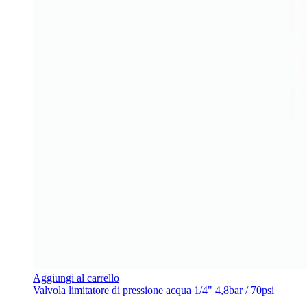
Aggiungi al carrello
Valvola limitatore di pressione acqua 1/4" 4,8bar / 70psi