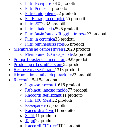
Filtri Everpure
10
10 prodotti
Filtri Pentek
1
1 prodotto
Filtro autopulente
2
2 prodotti
Kit Filtraggio completi
5
5 prodotti
Filtri 20"
32
32 prodotti
Filtri a baionetta
25
25 prodotti
Filtri far-infrared - Raggi infrarossi
2
2 prodotti
Filtri in ceramica
3
3 prodotti
Filtri remineralizzatori
6
6 prodotti
Membrane ad osmosi inversa
20
20 prodotti
Membrane RO incapsulate
2
2 prodotti
Pompe booster e alimentatori
29
29 prodotti
Prodotti per la sanificazione
2
2 prodotti
Resine e masse filtranti
13
13 prodotti
Ricambi impianti di depurazione
2
2 prodotti
Raccordi
154
154 prodotti
Ingrosso raccordi
16
16 prodotti
Rubinetti innesto rapido
7
7 prodotti
Raccordi sterilizzanti
1
1 prodotto
Filtri 100 Mesh
2
2 prodotti
Passaparete
5
5 prodotti
Raccordi a 4 vie
1
1 prodotto
Staffe
1
1 prodotto
Tappi
2
2 prodotti
Raccordi "T" (tee)
11
11 prodotti