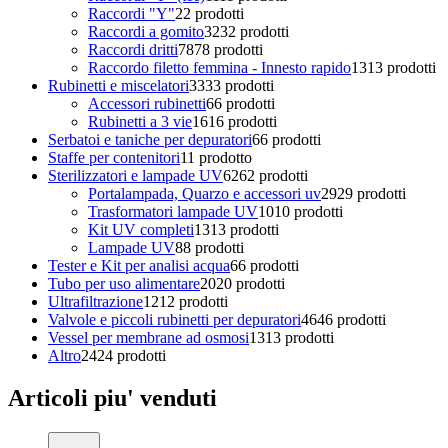
Raccordi "Y"
2
2 prodotti
Raccordi a gomito
32
32 prodotti
Raccordi dritti
78
78 prodotti
Raccordo filetto femmina - Innesto rapido
13
13 prodotti
Rubinetti e miscelatori
33
33 prodotti
Accessori rubinetti
6
6 prodotti
Rubinetti a 3 vie
16
16 prodotti
Serbatoi e taniche per depuratori
6
6 prodotti
Staffe per contenitori
1
1 prodotto
Sterilizzatori e lampade UV
62
62 prodotti
Portalampada, Quarzo e accessori uv
29
29 prodotti
Trasformatori lampade UV
10
10 prodotti
Kit UV completi
13
13 prodotti
Lampade UV
8
8 prodotti
Tester e Kit per analisi acqua
6
6 prodotti
Tubo per uso alimentare
20
20 prodotti
Ultrafiltrazione
12
12 prodotti
Valvole e piccoli rubinetti per depuratori
46
46 prodotti
Vessel per membrane ad osmosi
13
13 prodotti
Altro
24
24 prodotti
Articoli piu' venduti