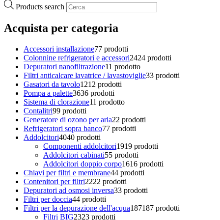
Products search
Acquista per categoria
Accessori installazione
7
7 prodotti
Colonnine refrigeratori e accessori
24
24 prodotti
Depuratori nanofiltrazione
1
1 prodotto
Filtri anticalcare lavatrice / lavastoviglie
3
3 prodotti
Gasatori da tavolo
12
12 prodotti
Pompa a palette
36
36 prodotti
Sistema di clorazione
1
1 prodotto
Contalitri
9
9 prodotti
Generatore di ozono per aria
2
2 prodotti
Refrigeratori sopra banco
7
7 prodotti
Addolcitori
40
40 prodotti
Componenti addolcitori
19
19 prodotti
Addolcitori cabinati
5
5 prodotti
Addolcitori doppio corpo
16
16 prodotti
Chiavi per filtri e membrane
4
4 prodotti
Contenitori per filtri
22
22 prodotti
Depuratori ad osmosi inversa
3
3 prodotti
Filtri per doccia
4
4 prodotti
Filtri per la depurazione dell'acqua
187
187 prodotti
Filtri BIG
23
23 prodotti