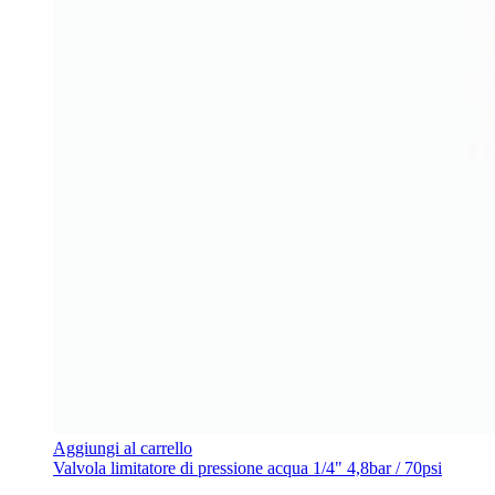
Aggiungi al carrello
Valvola limitatore di pressione acqua 1/4" 4,8bar / 70psi