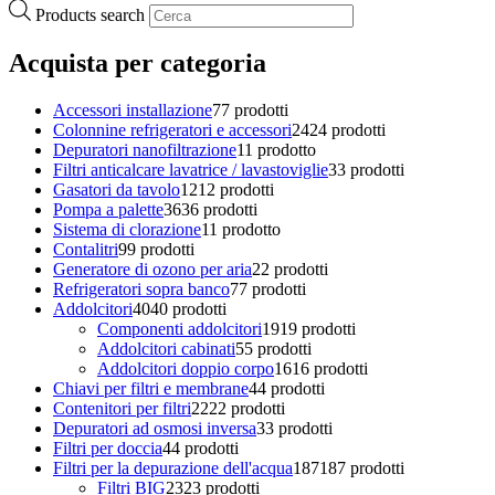
Products search
Acquista per categoria
Accessori installazione
7
7 prodotti
Colonnine refrigeratori e accessori
24
24 prodotti
Depuratori nanofiltrazione
1
1 prodotto
Filtri anticalcare lavatrice / lavastoviglie
3
3 prodotti
Gasatori da tavolo
12
12 prodotti
Pompa a palette
36
36 prodotti
Sistema di clorazione
1
1 prodotto
Contalitri
9
9 prodotti
Generatore di ozono per aria
2
2 prodotti
Refrigeratori sopra banco
7
7 prodotti
Addolcitori
40
40 prodotti
Componenti addolcitori
19
19 prodotti
Addolcitori cabinati
5
5 prodotti
Addolcitori doppio corpo
16
16 prodotti
Chiavi per filtri e membrane
4
4 prodotti
Contenitori per filtri
22
22 prodotti
Depuratori ad osmosi inversa
3
3 prodotti
Filtri per doccia
4
4 prodotti
Filtri per la depurazione dell'acqua
187
187 prodotti
Filtri BIG
23
23 prodotti