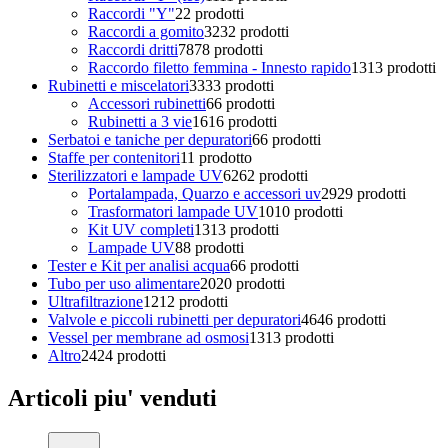
Raccordi "Y"
2
2 prodotti
Raccordi a gomito
32
32 prodotti
Raccordi dritti
78
78 prodotti
Raccordo filetto femmina - Innesto rapido
13
13 prodotti
Rubinetti e miscelatori
33
33 prodotti
Accessori rubinetti
6
6 prodotti
Rubinetti a 3 vie
16
16 prodotti
Serbatoi e taniche per depuratori
6
6 prodotti
Staffe per contenitori
1
1 prodotto
Sterilizzatori e lampade UV
62
62 prodotti
Portalampada, Quarzo e accessori uv
29
29 prodotti
Trasformatori lampade UV
10
10 prodotti
Kit UV completi
13
13 prodotti
Lampade UV
8
8 prodotti
Tester e Kit per analisi acqua
6
6 prodotti
Tubo per uso alimentare
20
20 prodotti
Ultrafiltrazione
12
12 prodotti
Valvole e piccoli rubinetti per depuratori
46
46 prodotti
Vessel per membrane ad osmosi
13
13 prodotti
Altro
24
24 prodotti
Articoli piu' venduti