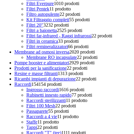
Filtri Everpure
10
10 prodotti
Filtri Pentek
1
1 prodotto
Filtro autopulente
2
2 prodotti
Kit Filtraggio completi
5
5 prodotti
Filtri 20"
32
32 prodotti
Filtri a baionetta
25
25 prodotti
Filtri far-infrared - Raggi infrarossi
2
2 prodotti
Filtri in ceramica
3
3 prodotti
Filtri remineralizzatori
6
6 prodotti
Membrane ad osmosi inversa
20
20 prodotti
Membrane RO incapsulate
2
2 prodotti
Pompe booster e alimentatori
29
29 prodotti
Prodotti per la sanificazione
2
2 prodotti
Resine e masse filtranti
13
13 prodotti
Ricambi impianti di depurazione
2
2 prodotti
Raccordi
154
154 prodotti
Ingrosso raccordi
16
16 prodotti
Rubinetti innesto rapido
7
7 prodotti
Raccordi sterilizzanti
1
1 prodotto
Filtri 100 Mesh
2
2 prodotti
Passaparete
5
5 prodotti
Raccordi a 4 vie
1
1 prodotto
Staffe
1
1 prodotto
Tappi
2
2 prodotti
Raccordi "T" (tee)
11
11 prodotti