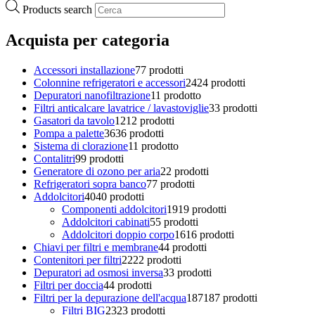
Products search
Acquista per categoria
Accessori installazione
7
7 prodotti
Colonnine refrigeratori e accessori
24
24 prodotti
Depuratori nanofiltrazione
1
1 prodotto
Filtri anticalcare lavatrice / lavastoviglie
3
3 prodotti
Gasatori da tavolo
12
12 prodotti
Pompa a palette
36
36 prodotti
Sistema di clorazione
1
1 prodotto
Contalitri
9
9 prodotti
Generatore di ozono per aria
2
2 prodotti
Refrigeratori sopra banco
7
7 prodotti
Addolcitori
40
40 prodotti
Componenti addolcitori
19
19 prodotti
Addolcitori cabinati
5
5 prodotti
Addolcitori doppio corpo
16
16 prodotti
Chiavi per filtri e membrane
4
4 prodotti
Contenitori per filtri
22
22 prodotti
Depuratori ad osmosi inversa
3
3 prodotti
Filtri per doccia
4
4 prodotti
Filtri per la depurazione dell'acqua
187
187 prodotti
Filtri BIG
23
23 prodotti