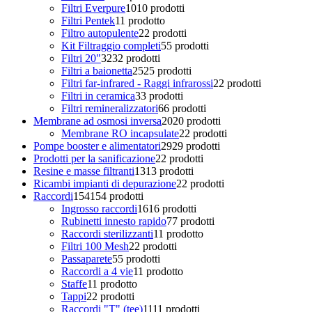
Filtri Everpure
10
10 prodotti
Filtri Pentek
1
1 prodotto
Filtro autopulente
2
2 prodotti
Kit Filtraggio completi
5
5 prodotti
Filtri 20"
32
32 prodotti
Filtri a baionetta
25
25 prodotti
Filtri far-infrared - Raggi infrarossi
2
2 prodotti
Filtri in ceramica
3
3 prodotti
Filtri remineralizzatori
6
6 prodotti
Membrane ad osmosi inversa
20
20 prodotti
Membrane RO incapsulate
2
2 prodotti
Pompe booster e alimentatori
29
29 prodotti
Prodotti per la sanificazione
2
2 prodotti
Resine e masse filtranti
13
13 prodotti
Ricambi impianti di depurazione
2
2 prodotti
Raccordi
154
154 prodotti
Ingrosso raccordi
16
16 prodotti
Rubinetti innesto rapido
7
7 prodotti
Raccordi sterilizzanti
1
1 prodotto
Filtri 100 Mesh
2
2 prodotti
Passaparete
5
5 prodotti
Raccordi a 4 vie
1
1 prodotto
Staffe
1
1 prodotto
Tappi
2
2 prodotti
Raccordi "T" (tee)
11
11 prodotti