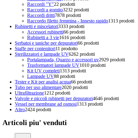
Raccordi "Y"
2
2 prodotti
Raccordi a gomito
32
32 prodotti
Raccordi dritti
78
78 prodotti
Raccordo filetto femmina - Innesto rapido
13
13 prodotti
Rubinetti e miscelatori
33
33 prodotti
Accessori rubinetti
6
6 prodotti
Rubinetti a 3 vie
16
16 prodotti
Serbatoi e taniche per depuratori
6
6 prodotti
Staffe per contenitori
1
1 prodotto
Sterilizzatori e lampade UV
62
62 prodotti
Portalampada, Quarzo e accessori uv
29
29 prodotti
Trasformatori lampade UV
10
10 prodotti
Kit UV completi
13
13 prodotti
Lampade UV
8
8 prodotti
Tester e Kit per analisi acqua
6
6 prodotti
Tubo per uso alimentare
20
20 prodotti
Ultrafiltrazione
12
12 prodotti
Valvole e piccoli rubinetti per depuratori
46
46 prodotti
Vessel per membrane ad osmosi
13
13 prodotti
Altro
24
24 prodotti
Articoli piu' venduti