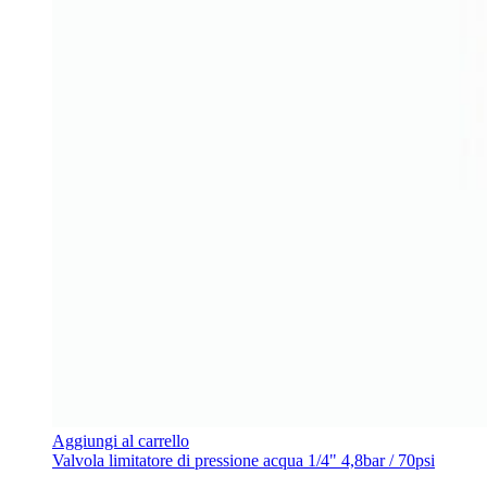
Aggiungi al carrello
Valvola limitatore di pressione acqua 1/4" 4,8bar / 70psi