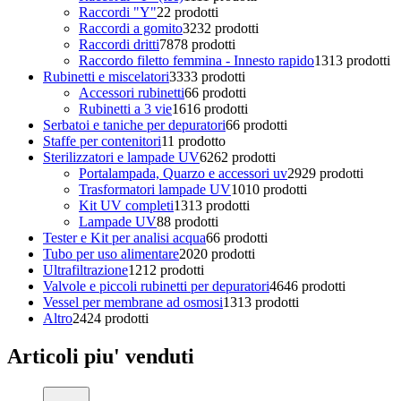
Raccordi "Y"
2
2 prodotti
Raccordi a gomito
32
32 prodotti
Raccordi dritti
78
78 prodotti
Raccordo filetto femmina - Innesto rapido
13
13 prodotti
Rubinetti e miscelatori
33
33 prodotti
Accessori rubinetti
6
6 prodotti
Rubinetti a 3 vie
16
16 prodotti
Serbatoi e taniche per depuratori
6
6 prodotti
Staffe per contenitori
1
1 prodotto
Sterilizzatori e lampade UV
62
62 prodotti
Portalampada, Quarzo e accessori uv
29
29 prodotti
Trasformatori lampade UV
10
10 prodotti
Kit UV completi
13
13 prodotti
Lampade UV
8
8 prodotti
Tester e Kit per analisi acqua
6
6 prodotti
Tubo per uso alimentare
20
20 prodotti
Ultrafiltrazione
12
12 prodotti
Valvole e piccoli rubinetti per depuratori
46
46 prodotti
Vessel per membrane ad osmosi
13
13 prodotti
Altro
24
24 prodotti
Articoli piu' venduti