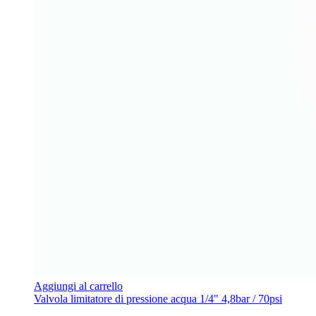
Aggiungi al carrello
Valvola limitatore di pressione acqua 1/4" 4,8bar / 70psi