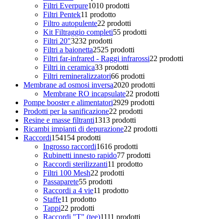
Filtri Everpure
10
10 prodotti
Filtri Pentek
1
1 prodotto
Filtro autopulente
2
2 prodotti
Kit Filtraggio completi
5
5 prodotti
Filtri 20"
32
32 prodotti
Filtri a baionetta
25
25 prodotti
Filtri far-infrared - Raggi infrarossi
2
2 prodotti
Filtri in ceramica
3
3 prodotti
Filtri remineralizzatori
6
6 prodotti
Membrane ad osmosi inversa
20
20 prodotti
Membrane RO incapsulate
2
2 prodotti
Pompe booster e alimentatori
29
29 prodotti
Prodotti per la sanificazione
2
2 prodotti
Resine e masse filtranti
13
13 prodotti
Ricambi impianti di depurazione
2
2 prodotti
Raccordi
154
154 prodotti
Ingrosso raccordi
16
16 prodotti
Rubinetti innesto rapido
7
7 prodotti
Raccordi sterilizzanti
1
1 prodotto
Filtri 100 Mesh
2
2 prodotti
Passaparete
5
5 prodotti
Raccordi a 4 vie
1
1 prodotto
Staffe
1
1 prodotto
Tappi
2
2 prodotti
Raccordi "T" (tee)
11
11 prodotti