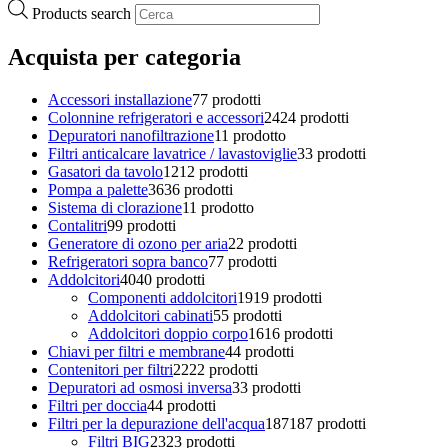
Products search
Acquista per categoria
Accessori installazione
7
7 prodotti
Colonnine refrigeratori e accessori
24
24 prodotti
Depuratori nanofiltrazione
1
1 prodotto
Filtri anticalcare lavatrice / lavastoviglie
3
3 prodotti
Gasatori da tavolo
12
12 prodotti
Pompa a palette
36
36 prodotti
Sistema di clorazione
1
1 prodotto
Contalitri
9
9 prodotti
Generatore di ozono per aria
2
2 prodotti
Refrigeratori sopra banco
7
7 prodotti
Addolcitori
40
40 prodotti
Componenti addolcitori
19
19 prodotti
Addolcitori cabinati
5
5 prodotti
Addolcitori doppio corpo
16
16 prodotti
Chiavi per filtri e membrane
4
4 prodotti
Contenitori per filtri
22
22 prodotti
Depuratori ad osmosi inversa
3
3 prodotti
Filtri per doccia
4
4 prodotti
Filtri per la depurazione dell'acqua
187
187 prodotti
Filtri BIG
23
23 prodotti