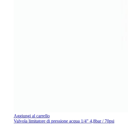
Aggiungi al carrello
Valvola limitatore di pressione acqua 1/4" 4,8bar / 70psi