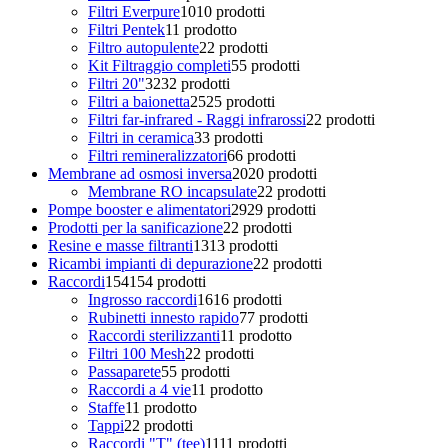
Filtri Everpure
10
10 prodotti
Filtri Pentek
1
1 prodotto
Filtro autopulente
2
2 prodotti
Kit Filtraggio completi
5
5 prodotti
Filtri 20"
32
32 prodotti
Filtri a baionetta
25
25 prodotti
Filtri far-infrared - Raggi infrarossi
2
2 prodotti
Filtri in ceramica
3
3 prodotti
Filtri remineralizzatori
6
6 prodotti
Membrane ad osmosi inversa
20
20 prodotti
Membrane RO incapsulate
2
2 prodotti
Pompe booster e alimentatori
29
29 prodotti
Prodotti per la sanificazione
2
2 prodotti
Resine e masse filtranti
13
13 prodotti
Ricambi impianti di depurazione
2
2 prodotti
Raccordi
154
154 prodotti
Ingrosso raccordi
16
16 prodotti
Rubinetti innesto rapido
7
7 prodotti
Raccordi sterilizzanti
1
1 prodotto
Filtri 100 Mesh
2
2 prodotti
Passaparete
5
5 prodotti
Raccordi a 4 vie
1
1 prodotto
Staffe
1
1 prodotto
Tappi
2
2 prodotti
Raccordi "T" (tee)
11
11 prodotti