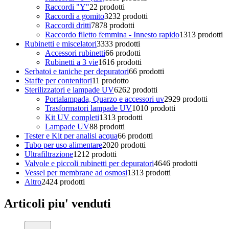
Raccordi "Y"
2
2 prodotti
Raccordi a gomito
32
32 prodotti
Raccordi dritti
78
78 prodotti
Raccordo filetto femmina - Innesto rapido
13
13 prodotti
Rubinetti e miscelatori
33
33 prodotti
Accessori rubinetti
6
6 prodotti
Rubinetti a 3 vie
16
16 prodotti
Serbatoi e taniche per depuratori
6
6 prodotti
Staffe per contenitori
1
1 prodotto
Sterilizzatori e lampade UV
62
62 prodotti
Portalampada, Quarzo e accessori uv
29
29 prodotti
Trasformatori lampade UV
10
10 prodotti
Kit UV completi
13
13 prodotti
Lampade UV
8
8 prodotti
Tester e Kit per analisi acqua
6
6 prodotti
Tubo per uso alimentare
20
20 prodotti
Ultrafiltrazione
12
12 prodotti
Valvole e piccoli rubinetti per depuratori
46
46 prodotti
Vessel per membrane ad osmosi
13
13 prodotti
Altro
24
24 prodotti
Articoli piu' venduti