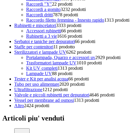
Raccordi "Y"
2
2 prodotti
Raccordi a gomito
32
32 prodotti
Raccordi dritti
78
78 prodotti
Raccordo filetto femmina - Innesto rapido
13
13 prodotti
Rubinetti e miscelatori
33
33 prodotti
Accessori rubinetti
6
6 prodotti
Rubinetti a 3 vie
16
16 prodotti
Serbatoi e taniche per depuratori
6
6 prodotti
Staffe per contenitori
1
1 prodotto
Sterilizzatori e lampade UV
62
62 prodotti
Portalampada, Quarzo e accessori uv
29
29 prodotti
Trasformatori lampade UV
10
10 prodotti
Kit UV completi
13
13 prodotti
Lampade UV
8
8 prodotti
Tester e Kit per analisi acqua
6
6 prodotti
Tubo per uso alimentare
20
20 prodotti
Ultrafiltrazione
12
12 prodotti
Valvole e piccoli rubinetti per depuratori
46
46 prodotti
Vessel per membrane ad osmosi
13
13 prodotti
Altro
24
24 prodotti
Articoli piu' venduti