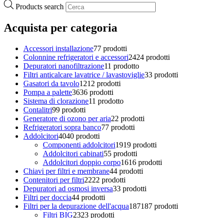
Products search
Acquista per categoria
Accessori installazione
7
7 prodotti
Colonnine refrigeratori e accessori
24
24 prodotti
Depuratori nanofiltrazione
1
1 prodotto
Filtri anticalcare lavatrice / lavastoviglie
3
3 prodotti
Gasatori da tavolo
12
12 prodotti
Pompa a palette
36
36 prodotti
Sistema di clorazione
1
1 prodotto
Contalitri
9
9 prodotti
Generatore di ozono per aria
2
2 prodotti
Refrigeratori sopra banco
7
7 prodotti
Addolcitori
40
40 prodotti
Componenti addolcitori
19
19 prodotti
Addolcitori cabinati
5
5 prodotti
Addolcitori doppio corpo
16
16 prodotti
Chiavi per filtri e membrane
4
4 prodotti
Contenitori per filtri
22
22 prodotti
Depuratori ad osmosi inversa
3
3 prodotti
Filtri per doccia
4
4 prodotti
Filtri per la depurazione dell'acqua
187
187 prodotti
Filtri BIG
23
23 prodotti