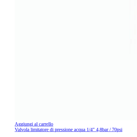
Aggiungi al carrello
Valvola limitatore di pressione acqua 1/4" 4,8bar / 70psi