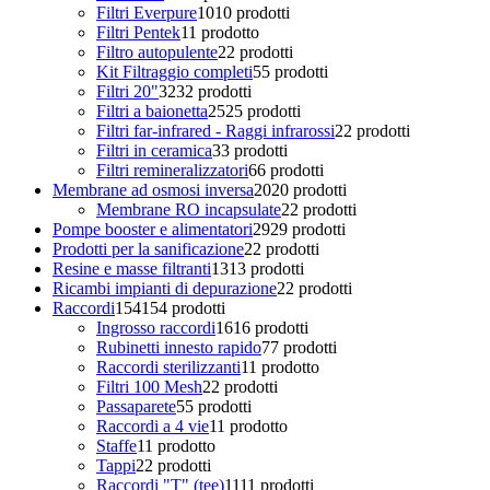
Filtri Everpure
10
10 prodotti
Filtri Pentek
1
1 prodotto
Filtro autopulente
2
2 prodotti
Kit Filtraggio completi
5
5 prodotti
Filtri 20"
32
32 prodotti
Filtri a baionetta
25
25 prodotti
Filtri far-infrared - Raggi infrarossi
2
2 prodotti
Filtri in ceramica
3
3 prodotti
Filtri remineralizzatori
6
6 prodotti
Membrane ad osmosi inversa
20
20 prodotti
Membrane RO incapsulate
2
2 prodotti
Pompe booster e alimentatori
29
29 prodotti
Prodotti per la sanificazione
2
2 prodotti
Resine e masse filtranti
13
13 prodotti
Ricambi impianti di depurazione
2
2 prodotti
Raccordi
154
154 prodotti
Ingrosso raccordi
16
16 prodotti
Rubinetti innesto rapido
7
7 prodotti
Raccordi sterilizzanti
1
1 prodotto
Filtri 100 Mesh
2
2 prodotti
Passaparete
5
5 prodotti
Raccordi a 4 vie
1
1 prodotto
Staffe
1
1 prodotto
Tappi
2
2 prodotti
Raccordi "T" (tee)
11
11 prodotti