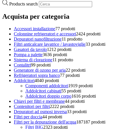
Products search
Acquista per categoria
Accessori installazione
7
7 prodotti
Colonnine refrigeratori e accessori
24
24 prodotti
Depuratori nanofiltrazione
1
1 prodotto
Filtri anticalcare lavatrice / lavastoviglie
3
3 prodotti
Gasatori da tavolo
12
12 prodotti
Pompa a palette
36
36 prodotti
Sistema di clorazione
1
1 prodotto
Contalitri
9
9 prodotti
Generatore di ozono per aria
2
2 prodotti
Refrigeratori sopra banco
7
7 prodotti
Addolcitori
40
40 prodotti
Componenti addolcitori
19
19 prodotti
Addolcitori cabinati
5
5 prodotti
Addolcitori doppio corpo
16
16 prodotti
Chiavi per filtri e membrane
4
4 prodotti
Contenitori per filtri
22
22 prodotti
Depuratori ad osmosi inversa
3
3 prodotti
Filtri per doccia
4
4 prodotti
Filtri per la depurazione dell'acqua
187
187 prodotti
Filtri BIG
23
23 prodotti