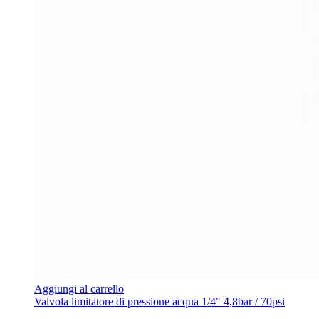
Aggiungi al carrello
Valvola limitatore di pressione acqua 1/4" 4,8bar / 70psi