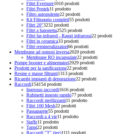
Filtri Everpure
10
10 prodotti
Filtri Pentek
1
1 prodotto
Filtro autopulente
2
2 prodotti
Kit Filtraggio completi
5
5 prodotti
Filtri 20"
32
32 prodotti
Filtri a baionetta
25
25 prodotti
Filtri far-infrared - Raggi infrarossi
2
2 prodotti
Filtri in ceramica
3
3 prodotti
Filtri remineralizzatori
6
6 prodotti
Membrane ad osmosi inversa
20
20 prodotti
Membrane RO incapsulate
2
2 prodotti
Pompe booster e alimentatori
29
29 prodotti
Prodotti per la sanificazione
2
2 prodotti
Resine e masse filtranti
13
13 prodotti
Ricambi impianti di depurazione
2
2 prodotti
Raccordi
154
154 prodotti
Ingrosso raccordi
16
16 prodotti
Rubinetti innesto rapido
7
7 prodotti
Raccordi sterilizzanti
1
1 prodotto
Filtri 100 Mesh
2
2 prodotti
Passaparete
5
5 prodotti
Raccordi a 4 vie
1
1 prodotto
Staffe
1
1 prodotto
Tappi
2
2 prodotti
Raccordi "T" (tee)
11
11 prodotti