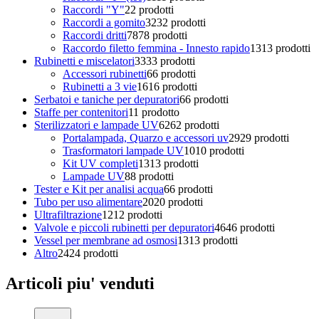
Raccordi "Y"
2
2 prodotti
Raccordi a gomito
32
32 prodotti
Raccordi dritti
78
78 prodotti
Raccordo filetto femmina - Innesto rapido
13
13 prodotti
Rubinetti e miscelatori
33
33 prodotti
Accessori rubinetti
6
6 prodotti
Rubinetti a 3 vie
16
16 prodotti
Serbatoi e taniche per depuratori
6
6 prodotti
Staffe per contenitori
1
1 prodotto
Sterilizzatori e lampade UV
62
62 prodotti
Portalampada, Quarzo e accessori uv
29
29 prodotti
Trasformatori lampade UV
10
10 prodotti
Kit UV completi
13
13 prodotti
Lampade UV
8
8 prodotti
Tester e Kit per analisi acqua
6
6 prodotti
Tubo per uso alimentare
20
20 prodotti
Ultrafiltrazione
12
12 prodotti
Valvole e piccoli rubinetti per depuratori
46
46 prodotti
Vessel per membrane ad osmosi
13
13 prodotti
Altro
24
24 prodotti
Articoli piu' venduti