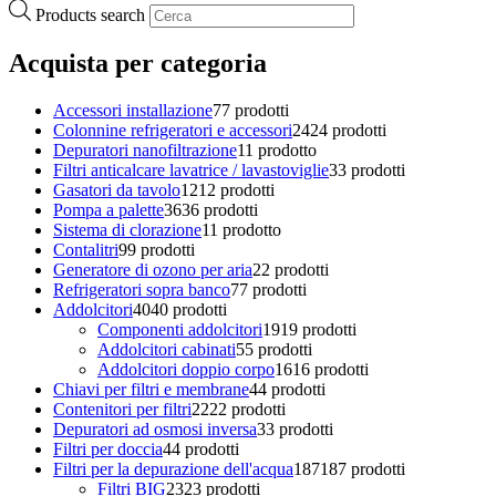
Products search
Acquista per categoria
Accessori installazione
7
7 prodotti
Colonnine refrigeratori e accessori
24
24 prodotti
Depuratori nanofiltrazione
1
1 prodotto
Filtri anticalcare lavatrice / lavastoviglie
3
3 prodotti
Gasatori da tavolo
12
12 prodotti
Pompa a palette
36
36 prodotti
Sistema di clorazione
1
1 prodotto
Contalitri
9
9 prodotti
Generatore di ozono per aria
2
2 prodotti
Refrigeratori sopra banco
7
7 prodotti
Addolcitori
40
40 prodotti
Componenti addolcitori
19
19 prodotti
Addolcitori cabinati
5
5 prodotti
Addolcitori doppio corpo
16
16 prodotti
Chiavi per filtri e membrane
4
4 prodotti
Contenitori per filtri
22
22 prodotti
Depuratori ad osmosi inversa
3
3 prodotti
Filtri per doccia
4
4 prodotti
Filtri per la depurazione dell'acqua
187
187 prodotti
Filtri BIG
23
23 prodotti