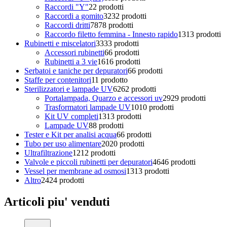
Raccordi "Y"
2
2 prodotti
Raccordi a gomito
32
32 prodotti
Raccordi dritti
78
78 prodotti
Raccordo filetto femmina - Innesto rapido
13
13 prodotti
Rubinetti e miscelatori
33
33 prodotti
Accessori rubinetti
6
6 prodotti
Rubinetti a 3 vie
16
16 prodotti
Serbatoi e taniche per depuratori
6
6 prodotti
Staffe per contenitori
1
1 prodotto
Sterilizzatori e lampade UV
62
62 prodotti
Portalampada, Quarzo e accessori uv
29
29 prodotti
Trasformatori lampade UV
10
10 prodotti
Kit UV completi
13
13 prodotti
Lampade UV
8
8 prodotti
Tester e Kit per analisi acqua
6
6 prodotti
Tubo per uso alimentare
20
20 prodotti
Ultrafiltrazione
12
12 prodotti
Valvole e piccoli rubinetti per depuratori
46
46 prodotti
Vessel per membrane ad osmosi
13
13 prodotti
Altro
24
24 prodotti
Articoli piu' venduti