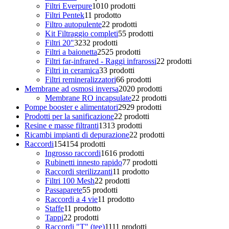
Filtri Everpure
10
10 prodotti
Filtri Pentek
1
1 prodotto
Filtro autopulente
2
2 prodotti
Kit Filtraggio completi
5
5 prodotti
Filtri 20"
32
32 prodotti
Filtri a baionetta
25
25 prodotti
Filtri far-infrared - Raggi infrarossi
2
2 prodotti
Filtri in ceramica
3
3 prodotti
Filtri remineralizzatori
6
6 prodotti
Membrane ad osmosi inversa
20
20 prodotti
Membrane RO incapsulate
2
2 prodotti
Pompe booster e alimentatori
29
29 prodotti
Prodotti per la sanificazione
2
2 prodotti
Resine e masse filtranti
13
13 prodotti
Ricambi impianti di depurazione
2
2 prodotti
Raccordi
154
154 prodotti
Ingrosso raccordi
16
16 prodotti
Rubinetti innesto rapido
7
7 prodotti
Raccordi sterilizzanti
1
1 prodotto
Filtri 100 Mesh
2
2 prodotti
Passaparete
5
5 prodotti
Raccordi a 4 vie
1
1 prodotto
Staffe
1
1 prodotto
Tappi
2
2 prodotti
Raccordi "T" (tee)
11
11 prodotti