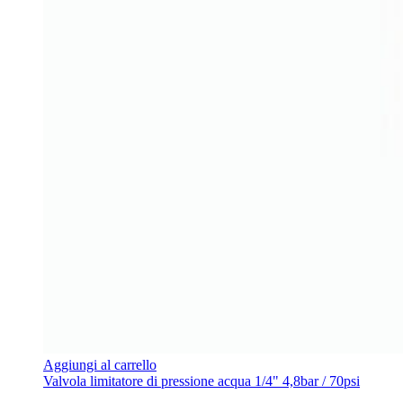
Aggiungi al carrello
Valvola limitatore di pressione acqua 1/4" 4,8bar / 70psi