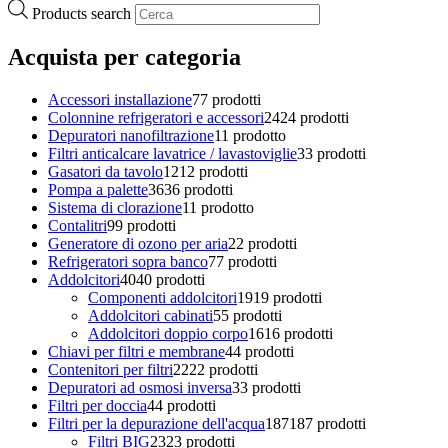
Products search
Acquista per categoria
Accessori installazione
7
7 prodotti
Colonnine refrigeratori e accessori
24
24 prodotti
Depuratori nanofiltrazione
1
1 prodotto
Filtri anticalcare lavatrice / lavastoviglie
3
3 prodotti
Gasatori da tavolo
12
12 prodotti
Pompa a palette
36
36 prodotti
Sistema di clorazione
1
1 prodotto
Contalitri
9
9 prodotti
Generatore di ozono per aria
2
2 prodotti
Refrigeratori sopra banco
7
7 prodotti
Addolcitori
40
40 prodotti
Componenti addolcitori
19
19 prodotti
Addolcitori cabinati
5
5 prodotti
Addolcitori doppio corpo
16
16 prodotti
Chiavi per filtri e membrane
4
4 prodotti
Contenitori per filtri
22
22 prodotti
Depuratori ad osmosi inversa
3
3 prodotti
Filtri per doccia
4
4 prodotti
Filtri per la depurazione dell'acqua
187
187 prodotti
Filtri BIG
23
23 prodotti