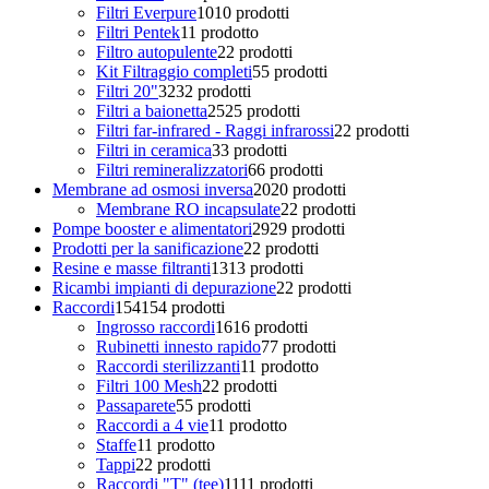
Filtri Everpure
10
10 prodotti
Filtri Pentek
1
1 prodotto
Filtro autopulente
2
2 prodotti
Kit Filtraggio completi
5
5 prodotti
Filtri 20"
32
32 prodotti
Filtri a baionetta
25
25 prodotti
Filtri far-infrared - Raggi infrarossi
2
2 prodotti
Filtri in ceramica
3
3 prodotti
Filtri remineralizzatori
6
6 prodotti
Membrane ad osmosi inversa
20
20 prodotti
Membrane RO incapsulate
2
2 prodotti
Pompe booster e alimentatori
29
29 prodotti
Prodotti per la sanificazione
2
2 prodotti
Resine e masse filtranti
13
13 prodotti
Ricambi impianti di depurazione
2
2 prodotti
Raccordi
154
154 prodotti
Ingrosso raccordi
16
16 prodotti
Rubinetti innesto rapido
7
7 prodotti
Raccordi sterilizzanti
1
1 prodotto
Filtri 100 Mesh
2
2 prodotti
Passaparete
5
5 prodotti
Raccordi a 4 vie
1
1 prodotto
Staffe
1
1 prodotto
Tappi
2
2 prodotti
Raccordi "T" (tee)
11
11 prodotti