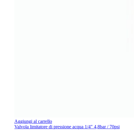
Aggiungi al carrello
Valvola limitatore di pressione acqua 1/4" 4,8bar / 70psi