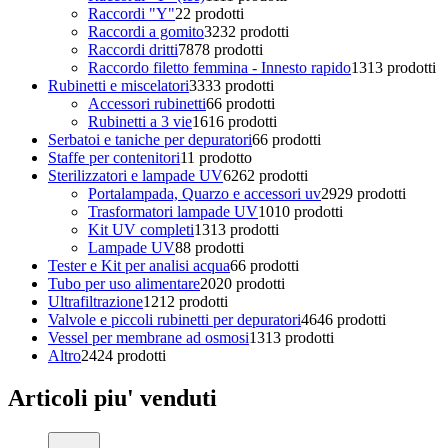
Raccordi "Y"
2
2 prodotti
Raccordi a gomito
32
32 prodotti
Raccordi dritti
78
78 prodotti
Raccordo filetto femmina - Innesto rapido
13
13 prodotti
Rubinetti e miscelatori
33
33 prodotti
Accessori rubinetti
6
6 prodotti
Rubinetti a 3 vie
16
16 prodotti
Serbatoi e taniche per depuratori
6
6 prodotti
Staffe per contenitori
1
1 prodotto
Sterilizzatori e lampade UV
62
62 prodotti
Portalampada, Quarzo e accessori uv
29
29 prodotti
Trasformatori lampade UV
10
10 prodotti
Kit UV completi
13
13 prodotti
Lampade UV
8
8 prodotti
Tester e Kit per analisi acqua
6
6 prodotti
Tubo per uso alimentare
20
20 prodotti
Ultrafiltrazione
12
12 prodotti
Valvole e piccoli rubinetti per depuratori
46
46 prodotti
Vessel per membrane ad osmosi
13
13 prodotti
Altro
24
24 prodotti
Articoli piu' venduti