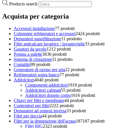
Products search
Acquista per categoria
Accessori installazione
7
7 prodotti
Colonnine refrigeratori e accessori
24
24 prodotti
Depuratori nanofiltrazione
1
1 prodotto
Filtri anticalcare lavatrice / lavastoviglie
3
3 prodotti
Gasatori da tavolo
12
12 prodotti
Pompa a palette
36
36 prodotti
Sistema di clorazione
1
1 prodotto
Contalitri
9
9 prodotti
Generatore di ozono per aria
2
2 prodotti
Refrigeratori sopra banco
7
7 prodotti
Addolcitori
40
40 prodotti
Componenti addolcitori
19
19 prodotti
Addolcitori cabinati
5
5 prodotti
Addolcitori doppio corpo
16
16 prodotti
Chiavi per filtri e membrane
4
4 prodotti
Contenitori per filtri
22
22 prodotti
Depuratori ad osmosi inversa
3
3 prodotti
Filtri per doccia
4
4 prodotti
Filtri per la depurazione dell'acqua
187
187 prodotti
Filtri BIG
23
23 prodotti