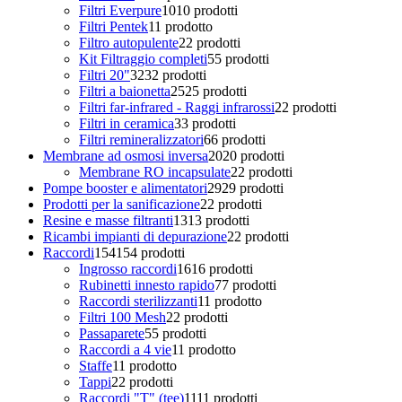
Filtri Everpure
10
10 prodotti
Filtri Pentek
1
1 prodotto
Filtro autopulente
2
2 prodotti
Kit Filtraggio completi
5
5 prodotti
Filtri 20"
32
32 prodotti
Filtri a baionetta
25
25 prodotti
Filtri far-infrared - Raggi infrarossi
2
2 prodotti
Filtri in ceramica
3
3 prodotti
Filtri remineralizzatori
6
6 prodotti
Membrane ad osmosi inversa
20
20 prodotti
Membrane RO incapsulate
2
2 prodotti
Pompe booster e alimentatori
29
29 prodotti
Prodotti per la sanificazione
2
2 prodotti
Resine e masse filtranti
13
13 prodotti
Ricambi impianti di depurazione
2
2 prodotti
Raccordi
154
154 prodotti
Ingrosso raccordi
16
16 prodotti
Rubinetti innesto rapido
7
7 prodotti
Raccordi sterilizzanti
1
1 prodotto
Filtri 100 Mesh
2
2 prodotti
Passaparete
5
5 prodotti
Raccordi a 4 vie
1
1 prodotto
Staffe
1
1 prodotto
Tappi
2
2 prodotti
Raccordi "T" (tee)
11
11 prodotti