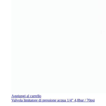
Aggiungi al carrello
Valvola limitatore di pressione acqua 1/4" 4,8bar / 70psi