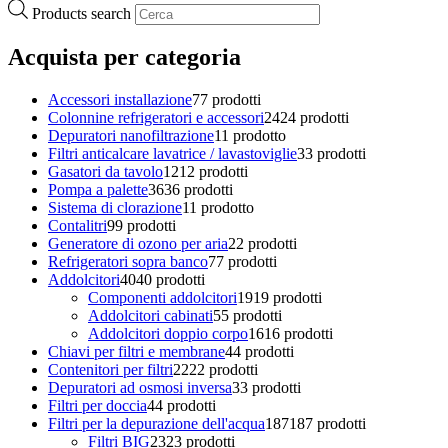
Products search
Acquista per categoria
Accessori installazione
7
7 prodotti
Colonnine refrigeratori e accessori
24
24 prodotti
Depuratori nanofiltrazione
1
1 prodotto
Filtri anticalcare lavatrice / lavastoviglie
3
3 prodotti
Gasatori da tavolo
12
12 prodotti
Pompa a palette
36
36 prodotti
Sistema di clorazione
1
1 prodotto
Contalitri
9
9 prodotti
Generatore di ozono per aria
2
2 prodotti
Refrigeratori sopra banco
7
7 prodotti
Addolcitori
40
40 prodotti
Componenti addolcitori
19
19 prodotti
Addolcitori cabinati
5
5 prodotti
Addolcitori doppio corpo
16
16 prodotti
Chiavi per filtri e membrane
4
4 prodotti
Contenitori per filtri
22
22 prodotti
Depuratori ad osmosi inversa
3
3 prodotti
Filtri per doccia
4
4 prodotti
Filtri per la depurazione dell'acqua
187
187 prodotti
Filtri BIG
23
23 prodotti