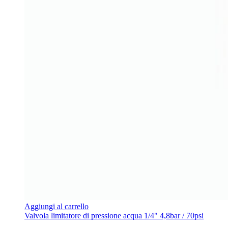
Aggiungi al carrello
Valvola limitatore di pressione acqua 1/4" 4,8bar / 70psi