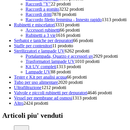
Raccordi "Y"
2
2 prodotti
Raccordi a gomito
32
32 prodotti
Raccordi dritti
78
78 prodotti
Raccordo filetto femmina - Innesto rapido
13
13 prodotti
Rubinetti e miscelatori
33
33 prodotti
Accessori rubinetti
6
6 prodotti
Rubinetti a 3 vie
16
16 prodotti
Serbatoi e taniche per depuratori
6
6 prodotti
Staffe per contenitori
1
1 prodotto
Sterilizzatori e lampade UV
62
62 prodotti
Portalampada, Quarzo e accessori uv
29
29 prodotti
Trasformatori lampade UV
10
10 prodotti
Kit UV completi
13
13 prodotti
Lampade UV
8
8 prodotti
Tester e Kit per analisi acqua
6
6 prodotti
Tubo per uso alimentare
20
20 prodotti
Ultrafiltrazione
12
12 prodotti
Valvole e piccoli rubinetti per depuratori
46
46 prodotti
Vessel per membrane ad osmosi
13
13 prodotti
Altro
24
24 prodotti
Articoli piu' venduti