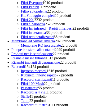
Filtri Everpure
10
10 prodotti
Filtri Pentek
1
1 prodotto
Filtro autopulente
2
2 prodotti
Kit Filtraggio completi
5
5 prodotti
Filtri 20"
32
32 prodotti
Filtri a baionetta
25
25 prodotti
Filtri far-infrared - Raggi infrarossi
2
2 prodotti
Filtri in ceramica
3
3 prodotti
Filtri remineralizzatori
6
6 prodotti
Membrane ad osmosi inversa
20
20 prodotti
Membrane RO incapsulate
2
2 prodotti
Pompe booster e alimentatori
29
29 prodotti
Prodotti per la sanificazione
2
2 prodotti
Resine e masse filtranti
13
13 prodotti
Ricambi impianti di depurazione
2
2 prodotti
Raccordi
154
154 prodotti
Ingrosso raccordi
16
16 prodotti
Rubinetti innesto rapido
7
7 prodotti
Raccordi sterilizzanti
1
1 prodotto
Filtri 100 Mesh
2
2 prodotti
Passaparete
5
5 prodotti
Raccordi a 4 vie
1
1 prodotto
Staffe
1
1 prodotto
Tappi
2
2 prodotti
Raccordi "T" (tee)
11
11 prodotti