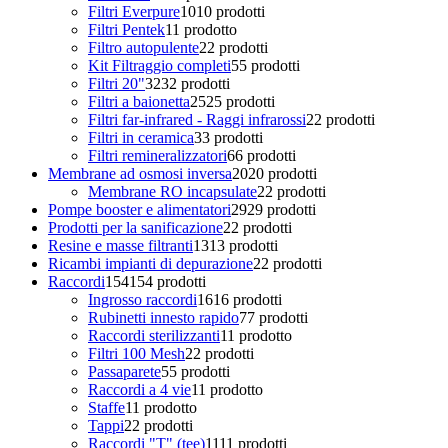
Filtri Everpure
10
10 prodotti
Filtri Pentek
1
1 prodotto
Filtro autopulente
2
2 prodotti
Kit Filtraggio completi
5
5 prodotti
Filtri 20"
32
32 prodotti
Filtri a baionetta
25
25 prodotti
Filtri far-infrared - Raggi infrarossi
2
2 prodotti
Filtri in ceramica
3
3 prodotti
Filtri remineralizzatori
6
6 prodotti
Membrane ad osmosi inversa
20
20 prodotti
Membrane RO incapsulate
2
2 prodotti
Pompe booster e alimentatori
29
29 prodotti
Prodotti per la sanificazione
2
2 prodotti
Resine e masse filtranti
13
13 prodotti
Ricambi impianti di depurazione
2
2 prodotti
Raccordi
154
154 prodotti
Ingrosso raccordi
16
16 prodotti
Rubinetti innesto rapido
7
7 prodotti
Raccordi sterilizzanti
1
1 prodotto
Filtri 100 Mesh
2
2 prodotti
Passaparete
5
5 prodotti
Raccordi a 4 vie
1
1 prodotto
Staffe
1
1 prodotto
Tappi
2
2 prodotti
Raccordi "T" (tee)
11
11 prodotti