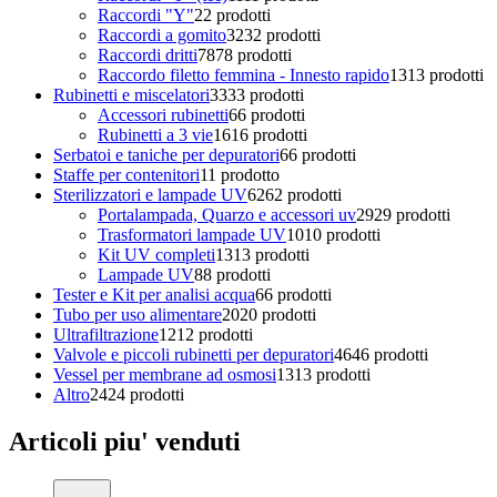
Raccordi "Y"
2
2 prodotti
Raccordi a gomito
32
32 prodotti
Raccordi dritti
78
78 prodotti
Raccordo filetto femmina - Innesto rapido
13
13 prodotti
Rubinetti e miscelatori
33
33 prodotti
Accessori rubinetti
6
6 prodotti
Rubinetti a 3 vie
16
16 prodotti
Serbatoi e taniche per depuratori
6
6 prodotti
Staffe per contenitori
1
1 prodotto
Sterilizzatori e lampade UV
62
62 prodotti
Portalampada, Quarzo e accessori uv
29
29 prodotti
Trasformatori lampade UV
10
10 prodotti
Kit UV completi
13
13 prodotti
Lampade UV
8
8 prodotti
Tester e Kit per analisi acqua
6
6 prodotti
Tubo per uso alimentare
20
20 prodotti
Ultrafiltrazione
12
12 prodotti
Valvole e piccoli rubinetti per depuratori
46
46 prodotti
Vessel per membrane ad osmosi
13
13 prodotti
Altro
24
24 prodotti
Articoli piu' venduti