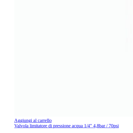
Aggiungi al carrello
Valvola limitatore di pressione acqua 1/4" 4,8bar / 70psi