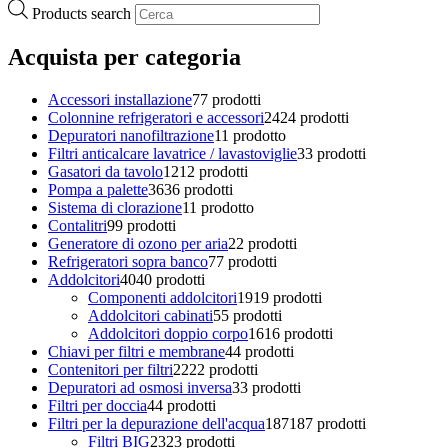
Products search
Acquista per categoria
Accessori installazione
7
7 prodotti
Colonnine refrigeratori e accessori
24
24 prodotti
Depuratori nanofiltrazione
1
1 prodotto
Filtri anticalcare lavatrice / lavastoviglie
3
3 prodotti
Gasatori da tavolo
12
12 prodotti
Pompa a palette
36
36 prodotti
Sistema di clorazione
1
1 prodotto
Contalitri
9
9 prodotti
Generatore di ozono per aria
2
2 prodotti
Refrigeratori sopra banco
7
7 prodotti
Addolcitori
40
40 prodotti
Componenti addolcitori
19
19 prodotti
Addolcitori cabinati
5
5 prodotti
Addolcitori doppio corpo
16
16 prodotti
Chiavi per filtri e membrane
4
4 prodotti
Contenitori per filtri
22
22 prodotti
Depuratori ad osmosi inversa
3
3 prodotti
Filtri per doccia
4
4 prodotti
Filtri per la depurazione dell'acqua
187
187 prodotti
Filtri BIG
23
23 prodotti