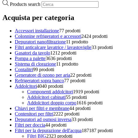
Products search
Acquista per categoria
Accessori installazione
7
7 prodotti
Colonnine refrigeratori e accessori
24
24 prodotti
Depuratori nanofiltrazione
1
1 prodotto
Filtri anticalcare lavatrice / lavastoviglie
3
3 prodotti
Gasatori da tavolo
12
12 prodotti
Pompa a palette
36
36 prodotti
Sistema di clorazione
1
1 prodotto
Contalitri
9
9 prodotti
Generatore di ozono per aria
2
2 prodotti
Refrigeratori sopra banco
7
7 prodotti
Addolcitori
40
40 prodotti
Componenti addolcitori
19
19 prodotti
Addolcitori cabinati
5
5 prodotti
Addolcitori doppio corpo
16
16 prodotti
Chiavi per filtri e membrane
4
4 prodotti
Contenitori per filtri
22
22 prodotti
Depuratori ad osmosi inversa
3
3 prodotti
Filtri per doccia
4
4 prodotti
Filtri per la depurazione dell'acqua
187
187 prodotti
Filtri BIG
23
23 prodotti