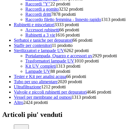
Raccordi "Y"
2
2 prodotti
Raccordi a gomito
32
32 prodotti
Raccordi dritti
78
78 prodotti
Raccordo filetto femmina - Innesto rapido
13
13 prodotti
Rubinetti e miscelatori
33
33 prodotti
Accessori rubinetti
6
6 prodotti
Rubinetti a 3 vie
16
16 prodotti
Serbatoi e taniche per depuratori
6
6 prodotti
Staffe per contenitori
1
1 prodotto
Sterilizzatori e lampade UV
62
62 prodotti
Portalampada, Quarzo e accessori uv
29
29 prodotti
Trasformatori lampade UV
10
10 prodotti
Kit UV completi
13
13 prodotti
Lampade UV
8
8 prodotti
Tester e Kit per analisi acqua
6
6 prodotti
Tubo per uso alimentare
20
20 prodotti
Ultrafiltrazione
12
12 prodotti
Valvole e piccoli rubinetti per depuratori
46
46 prodotti
Vessel per membrane ad osmosi
13
13 prodotti
Altro
24
24 prodotti
Articoli piu' venduti