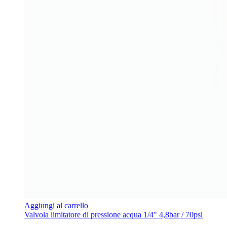
Aggiungi al carrello
Valvola limitatore di pressione acqua 1/4" 4,8bar / 70psi