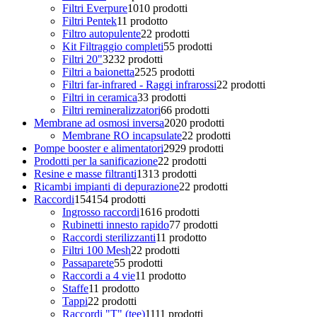
Filtri Everpure
10
10 prodotti
Filtri Pentek
1
1 prodotto
Filtro autopulente
2
2 prodotti
Kit Filtraggio completi
5
5 prodotti
Filtri 20"
32
32 prodotti
Filtri a baionetta
25
25 prodotti
Filtri far-infrared - Raggi infrarossi
2
2 prodotti
Filtri in ceramica
3
3 prodotti
Filtri remineralizzatori
6
6 prodotti
Membrane ad osmosi inversa
20
20 prodotti
Membrane RO incapsulate
2
2 prodotti
Pompe booster e alimentatori
29
29 prodotti
Prodotti per la sanificazione
2
2 prodotti
Resine e masse filtranti
13
13 prodotti
Ricambi impianti di depurazione
2
2 prodotti
Raccordi
154
154 prodotti
Ingrosso raccordi
16
16 prodotti
Rubinetti innesto rapido
7
7 prodotti
Raccordi sterilizzanti
1
1 prodotto
Filtri 100 Mesh
2
2 prodotti
Passaparete
5
5 prodotti
Raccordi a 4 vie
1
1 prodotto
Staffe
1
1 prodotto
Tappi
2
2 prodotti
Raccordi "T" (tee)
11
11 prodotti