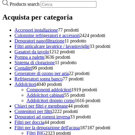
Products search
Acquista per categoria
Accessori installazione
7
7 prodotti
Colonnine refrigeratori e accessori
24
24 prodotti
Depuratori nanofiltrazione
1
1 prodotto
Filtri anticalcare lavatrice / lavastoviglie
3
3 prodotti
Gasatori da tavolo
12
12 prodotti
Pompa a palette
36
36 prodotti
Sistema di clorazione
1
1 prodotto
Contalitri
9
9 prodotti
Generatore di ozono per aria
2
2 prodotti
Refrigeratori sopra banco
7
7 prodotti
Addolcitori
40
40 prodotti
Componenti addolcitori
19
19 prodotti
Addolcitori cabinati
5
5 prodotti
Addolcitori doppio corpo
16
16 prodotti
Chiavi per filtri e membrane
4
4 prodotti
Contenitori per filtri
22
22 prodotti
Depuratori ad osmosi inversa
3
3 prodotti
Filtri per doccia
4
4 prodotti
Filtri per la depurazione dell'acqua
187
187 prodotti
Filtri BIG
23
23 prodotti