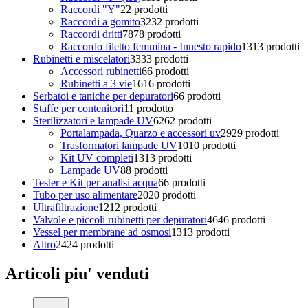
Raccordi "Y"
2
2 prodotti
Raccordi a gomito
32
32 prodotti
Raccordi dritti
78
78 prodotti
Raccordo filetto femmina - Innesto rapido
13
13 prodotti
Rubinetti e miscelatori
33
33 prodotti
Accessori rubinetti
6
6 prodotti
Rubinetti a 3 vie
16
16 prodotti
Serbatoi e taniche per depuratori
6
6 prodotti
Staffe per contenitori
1
1 prodotto
Sterilizzatori e lampade UV
62
62 prodotti
Portalampada, Quarzo e accessori uv
29
29 prodotti
Trasformatori lampade UV
10
10 prodotti
Kit UV completi
13
13 prodotti
Lampade UV
8
8 prodotti
Tester e Kit per analisi acqua
6
6 prodotti
Tubo per uso alimentare
20
20 prodotti
Ultrafiltrazione
12
12 prodotti
Valvole e piccoli rubinetti per depuratori
46
46 prodotti
Vessel per membrane ad osmosi
13
13 prodotti
Altro
24
24 prodotti
Articoli piu' venduti