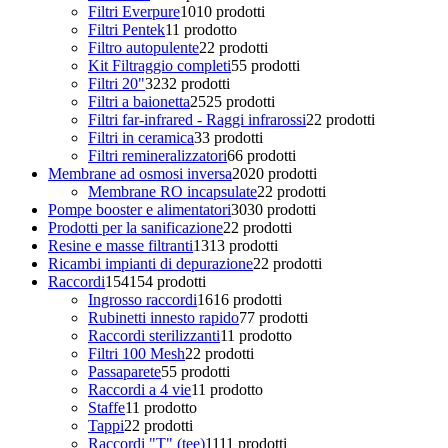
Filtri Everpure
10
10 prodotti
Filtri Pentek
1
1 prodotto
Filtro autopulente
2
2 prodotti
Kit Filtraggio completi
5
5 prodotti
Filtri 20"
32
32 prodotti
Filtri a baionetta
25
25 prodotti
Filtri far-infrared - Raggi infrarossi
2
2 prodotti
Filtri in ceramica
3
3 prodotti
Filtri remineralizzatori
6
6 prodotti
Membrane ad osmosi inversa
20
20 prodotti
Membrane RO incapsulate
2
2 prodotti
Pompe booster e alimentatori
30
30 prodotti
Prodotti per la sanificazione
2
2 prodotti
Resine e masse filtranti
13
13 prodotti
Ricambi impianti di depurazione
2
2 prodotti
Raccordi
154
154 prodotti
Ingrosso raccordi
16
16 prodotti
Rubinetti innesto rapido
7
7 prodotti
Raccordi sterilizzanti
1
1 prodotto
Filtri 100 Mesh
2
2 prodotti
Passaparete
5
5 prodotti
Raccordi a 4 vie
1
1 prodotto
Staffe
1
1 prodotto
Tappi
2
2 prodotti
Raccordi "T" (tee)
11
11 prodotti