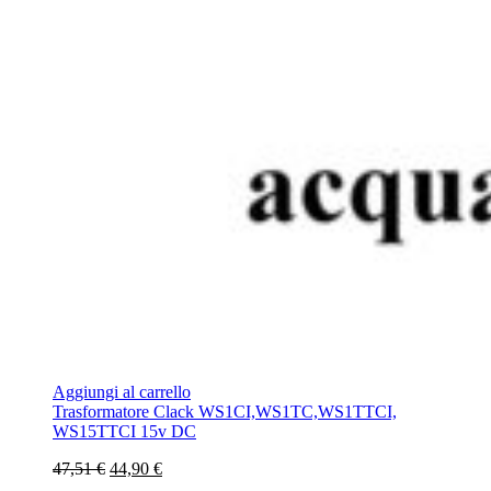
Aggiungi al carrello
Trasformatore Clack WS1CI,WS1TC,WS1TTCI,
WS15TTCI 15v DC
47,51 €
44,90 €