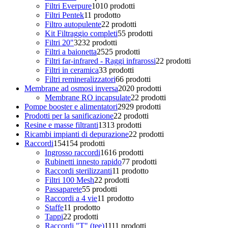
Filtri Everpure
10
10 prodotti
Filtri Pentek
1
1 prodotto
Filtro autopulente
2
2 prodotti
Kit Filtraggio completi
5
5 prodotti
Filtri 20"
32
32 prodotti
Filtri a baionetta
25
25 prodotti
Filtri far-infrared - Raggi infrarossi
2
2 prodotti
Filtri in ceramica
3
3 prodotti
Filtri remineralizzatori
6
6 prodotti
Membrane ad osmosi inversa
20
20 prodotti
Membrane RO incapsulate
2
2 prodotti
Pompe booster e alimentatori
29
29 prodotti
Prodotti per la sanificazione
2
2 prodotti
Resine e masse filtranti
13
13 prodotti
Ricambi impianti di depurazione
2
2 prodotti
Raccordi
154
154 prodotti
Ingrosso raccordi
16
16 prodotti
Rubinetti innesto rapido
7
7 prodotti
Raccordi sterilizzanti
1
1 prodotto
Filtri 100 Mesh
2
2 prodotti
Passaparete
5
5 prodotti
Raccordi a 4 vie
1
1 prodotto
Staffe
1
1 prodotto
Tappi
2
2 prodotti
Raccordi "T" (tee)
11
11 prodotti