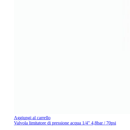
Aggiungi al carrello
Valvola limitatore di pressione acqua 1/4" 4,8bar / 70psi