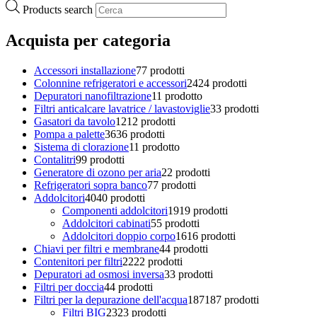
Products search
Acquista per categoria
Accessori installazione
7
7 prodotti
Colonnine refrigeratori e accessori
24
24 prodotti
Depuratori nanofiltrazione
1
1 prodotto
Filtri anticalcare lavatrice / lavastoviglie
3
3 prodotti
Gasatori da tavolo
12
12 prodotti
Pompa a palette
36
36 prodotti
Sistema di clorazione
1
1 prodotto
Contalitri
9
9 prodotti
Generatore di ozono per aria
2
2 prodotti
Refrigeratori sopra banco
7
7 prodotti
Addolcitori
40
40 prodotti
Componenti addolcitori
19
19 prodotti
Addolcitori cabinati
5
5 prodotti
Addolcitori doppio corpo
16
16 prodotti
Chiavi per filtri e membrane
4
4 prodotti
Contenitori per filtri
22
22 prodotti
Depuratori ad osmosi inversa
3
3 prodotti
Filtri per doccia
4
4 prodotti
Filtri per la depurazione dell'acqua
187
187 prodotti
Filtri BIG
23
23 prodotti