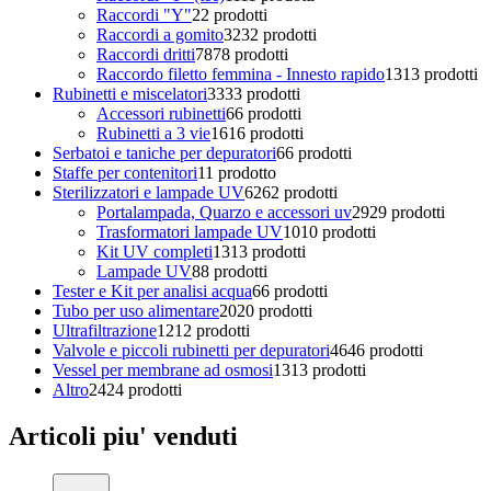
Raccordi "Y"
2
2 prodotti
Raccordi a gomito
32
32 prodotti
Raccordi dritti
78
78 prodotti
Raccordo filetto femmina - Innesto rapido
13
13 prodotti
Rubinetti e miscelatori
33
33 prodotti
Accessori rubinetti
6
6 prodotti
Rubinetti a 3 vie
16
16 prodotti
Serbatoi e taniche per depuratori
6
6 prodotti
Staffe per contenitori
1
1 prodotto
Sterilizzatori e lampade UV
62
62 prodotti
Portalampada, Quarzo e accessori uv
29
29 prodotti
Trasformatori lampade UV
10
10 prodotti
Kit UV completi
13
13 prodotti
Lampade UV
8
8 prodotti
Tester e Kit per analisi acqua
6
6 prodotti
Tubo per uso alimentare
20
20 prodotti
Ultrafiltrazione
12
12 prodotti
Valvole e piccoli rubinetti per depuratori
46
46 prodotti
Vessel per membrane ad osmosi
13
13 prodotti
Altro
24
24 prodotti
Articoli piu' venduti