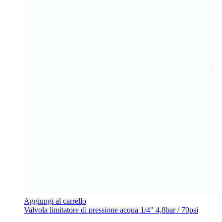
Aggiungi al carrello
Valvola limitatore di pressione acqua 1/4" 4,8bar / 70psi