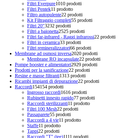
Filtri Everpure
10
10 prodotti
Filtri Pentek
1
1 prodotto
Filtro autopulente
2
2 prodotti
Kit Filtraggio completi
5
5 prodotti
Filtri 20"
32
32 prodotti
Filtri a baionetta
25
25 prodotti
Filtri far-infrared - Raggi infrarossi
2
2 prodotti
Filtri in ceramica
3
3 prodotti
Filtri remineralizzatori
6
6 prodotti
Membrane ad osmosi inversa
20
20 prodotti
Membrane RO incapsulate
2
2 prodotti
Pompe booster e alimentatori
29
29 prodotti
Prodotti per la sanificazione
2
2 prodotti
Resine e masse filtranti
13
13 prodotti
Ricambi impianti di depurazione
2
2 prodotti
Raccordi
154
154 prodotti
Ingrosso raccordi
16
16 prodotti
Rubinetti innesto rapido
7
7 prodotti
Raccordi sterilizzanti
1
1 prodotto
Filtri 100 Mesh
2
2 prodotti
Passaparete
5
5 prodotti
Raccordi a 4 vie
1
1 prodotto
Staffe
1
1 prodotto
Tappi
2
2 prodotti
Raccordi "T" (tee)
11
11 prodotti