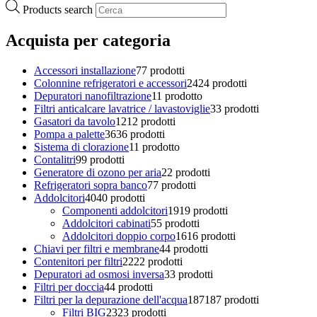
Products search
Acquista per categoria
Accessori installazione
7
7 prodotti
Colonnine refrigeratori e accessori
24
24 prodotti
Depuratori nanofiltrazione
1
1 prodotto
Filtri anticalcare lavatrice / lavastoviglie
3
3 prodotti
Gasatori da tavolo
12
12 prodotti
Pompa a palette
36
36 prodotti
Sistema di clorazione
1
1 prodotto
Contalitri
9
9 prodotti
Generatore di ozono per aria
2
2 prodotti
Refrigeratori sopra banco
7
7 prodotti
Addolcitori
40
40 prodotti
Componenti addolcitori
19
19 prodotti
Addolcitori cabinati
5
5 prodotti
Addolcitori doppio corpo
16
16 prodotti
Chiavi per filtri e membrane
4
4 prodotti
Contenitori per filtri
22
22 prodotti
Depuratori ad osmosi inversa
3
3 prodotti
Filtri per doccia
4
4 prodotti
Filtri per la depurazione dell'acqua
187
187 prodotti
Filtri BIG
23
23 prodotti