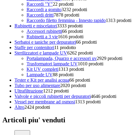
Raccordi "Y"
2
2 prodotti
Raccordi a gomito
32
32 prodotti
Raccordi dritti
78
78 prodotti
Raccordo filetto femmina - Innesto rapido
13
13 prodotti
Rubinetti e miscelatori
33
33 prodotti
Accessori rubinetti
6
6 prodotti
Rubinetti a 3 vie
16
16 prodotti
Serbatoi e taniche per depuratori
6
6 prodotti
Staffe per contenitori
1
1 prodotto
Sterilizzatori e lampade UV
62
62 prodotti
Portalampada, Quarzo e accessori uv
29
29 prodotti
Trasformatori lampade UV
10
10 prodotti
Kit UV completi
13
13 prodotti
Lampade UV
8
8 prodotti
Tester e Kit per analisi acqua
6
6 prodotti
Tubo per uso alimentare
20
20 prodotti
Ultrafiltrazione
12
12 prodotti
Valvole e piccoli rubinetti per depuratori
46
46 prodotti
Vessel per membrane ad osmosi
13
13 prodotti
Altro
24
24 prodotti
Articoli piu' venduti