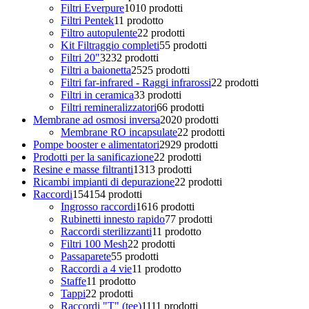
Filtri Everpure
10
10 prodotti
Filtri Pentek
1
1 prodotto
Filtro autopulente
2
2 prodotti
Kit Filtraggio completi
5
5 prodotti
Filtri 20"
32
32 prodotti
Filtri a baionetta
25
25 prodotti
Filtri far-infrared - Raggi infrarossi
2
2 prodotti
Filtri in ceramica
3
3 prodotti
Filtri remineralizzatori
6
6 prodotti
Membrane ad osmosi inversa
20
20 prodotti
Membrane RO incapsulate
2
2 prodotti
Pompe booster e alimentatori
29
29 prodotti
Prodotti per la sanificazione
2
2 prodotti
Resine e masse filtranti
13
13 prodotti
Ricambi impianti di depurazione
2
2 prodotti
Raccordi
154
154 prodotti
Ingrosso raccordi
16
16 prodotti
Rubinetti innesto rapido
7
7 prodotti
Raccordi sterilizzanti
1
1 prodotto
Filtri 100 Mesh
2
2 prodotti
Passaparete
5
5 prodotti
Raccordi a 4 vie
1
1 prodotto
Staffe
1
1 prodotto
Tappi
2
2 prodotti
Raccordi "T" (tee)
11
11 prodotti