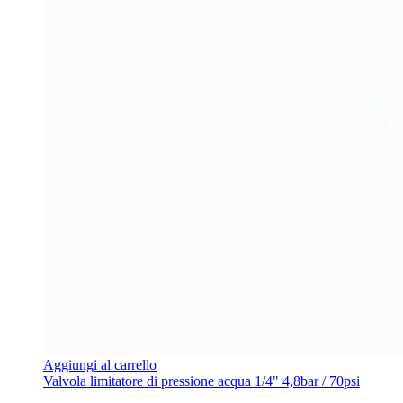
Aggiungi al carrello
Valvola limitatore di pressione acqua 1/4" 4,8bar / 70psi