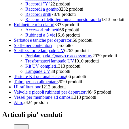
Raccordi "Y"
2
2 prodotti
Raccordi a gomito
32
32 prodotti
Raccordi dritti
78
78 prodotti
Raccordo filetto femmina - Innesto rapido
13
13 prodotti
Rubinetti e miscelatori
33
33 prodotti
Accessori rubinetti
6
6 prodotti
Rubinetti a 3 vie
16
16 prodotti
Serbatoi e taniche per depuratori
6
6 prodotti
Staffe per contenitori
1
1 prodotto
Sterilizzatori e lampade UV
62
62 prodotti
Portalampada, Quarzo e accessori uv
29
29 prodotti
Trasformatori lampade UV
10
10 prodotti
Kit UV completi
13
13 prodotti
Lampade UV
8
8 prodotti
Tester e Kit per analisi acqua
6
6 prodotti
Tubo per uso alimentare
20
20 prodotti
Ultrafiltrazione
12
12 prodotti
Valvole e piccoli rubinetti per depuratori
46
46 prodotti
Vessel per membrane ad osmosi
13
13 prodotti
Altro
24
24 prodotti
Articoli piu' venduti