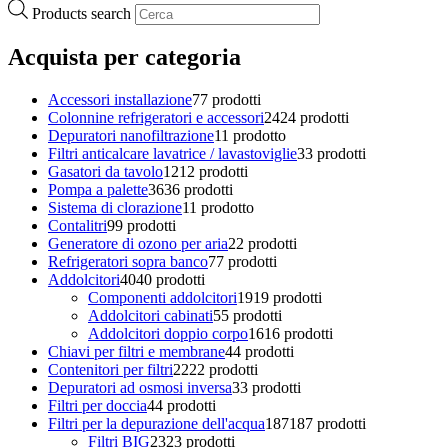
Products search
Acquista per categoria
Accessori installazione
7
7 prodotti
Colonnine refrigeratori e accessori
24
24 prodotti
Depuratori nanofiltrazione
1
1 prodotto
Filtri anticalcare lavatrice / lavastoviglie
3
3 prodotti
Gasatori da tavolo
12
12 prodotti
Pompa a palette
36
36 prodotti
Sistema di clorazione
1
1 prodotto
Contalitri
9
9 prodotti
Generatore di ozono per aria
2
2 prodotti
Refrigeratori sopra banco
7
7 prodotti
Addolcitori
40
40 prodotti
Componenti addolcitori
19
19 prodotti
Addolcitori cabinati
5
5 prodotti
Addolcitori doppio corpo
16
16 prodotti
Chiavi per filtri e membrane
4
4 prodotti
Contenitori per filtri
22
22 prodotti
Depuratori ad osmosi inversa
3
3 prodotti
Filtri per doccia
4
4 prodotti
Filtri per la depurazione dell'acqua
187
187 prodotti
Filtri BIG
23
23 prodotti