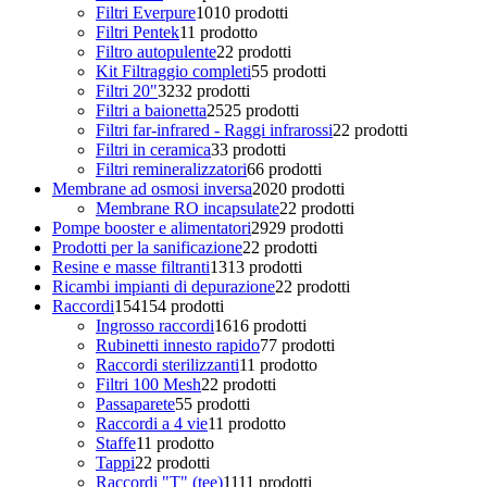
Filtri Everpure
10
10 prodotti
Filtri Pentek
1
1 prodotto
Filtro autopulente
2
2 prodotti
Kit Filtraggio completi
5
5 prodotti
Filtri 20"
32
32 prodotti
Filtri a baionetta
25
25 prodotti
Filtri far-infrared - Raggi infrarossi
2
2 prodotti
Filtri in ceramica
3
3 prodotti
Filtri remineralizzatori
6
6 prodotti
Membrane ad osmosi inversa
20
20 prodotti
Membrane RO incapsulate
2
2 prodotti
Pompe booster e alimentatori
29
29 prodotti
Prodotti per la sanificazione
2
2 prodotti
Resine e masse filtranti
13
13 prodotti
Ricambi impianti di depurazione
2
2 prodotti
Raccordi
154
154 prodotti
Ingrosso raccordi
16
16 prodotti
Rubinetti innesto rapido
7
7 prodotti
Raccordi sterilizzanti
1
1 prodotto
Filtri 100 Mesh
2
2 prodotti
Passaparete
5
5 prodotti
Raccordi a 4 vie
1
1 prodotto
Staffe
1
1 prodotto
Tappi
2
2 prodotti
Raccordi "T" (tee)
11
11 prodotti