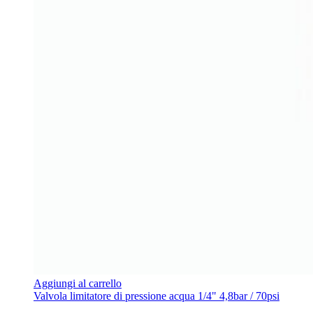
Aggiungi al carrello
Valvola limitatore di pressione acqua 1/4" 4,8bar / 70psi