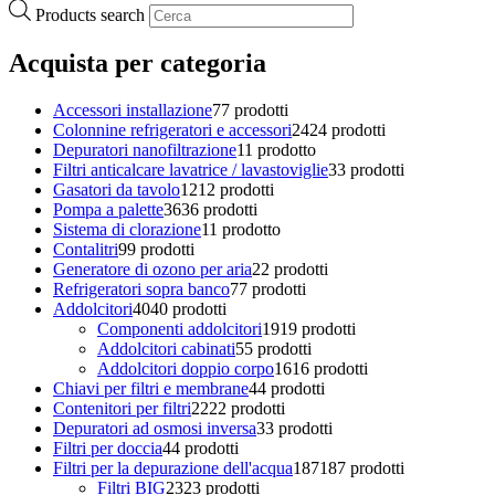
Products search
Acquista per categoria
Accessori installazione
7
7 prodotti
Colonnine refrigeratori e accessori
24
24 prodotti
Depuratori nanofiltrazione
1
1 prodotto
Filtri anticalcare lavatrice / lavastoviglie
3
3 prodotti
Gasatori da tavolo
12
12 prodotti
Pompa a palette
36
36 prodotti
Sistema di clorazione
1
1 prodotto
Contalitri
9
9 prodotti
Generatore di ozono per aria
2
2 prodotti
Refrigeratori sopra banco
7
7 prodotti
Addolcitori
40
40 prodotti
Componenti addolcitori
19
19 prodotti
Addolcitori cabinati
5
5 prodotti
Addolcitori doppio corpo
16
16 prodotti
Chiavi per filtri e membrane
4
4 prodotti
Contenitori per filtri
22
22 prodotti
Depuratori ad osmosi inversa
3
3 prodotti
Filtri per doccia
4
4 prodotti
Filtri per la depurazione dell'acqua
187
187 prodotti
Filtri BIG
23
23 prodotti