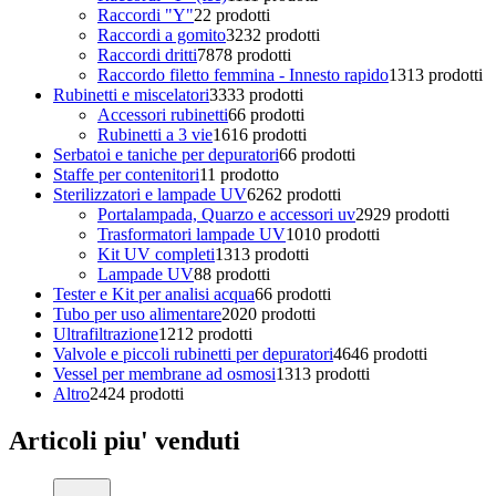
Raccordi "Y"
2
2 prodotti
Raccordi a gomito
32
32 prodotti
Raccordi dritti
78
78 prodotti
Raccordo filetto femmina - Innesto rapido
13
13 prodotti
Rubinetti e miscelatori
33
33 prodotti
Accessori rubinetti
6
6 prodotti
Rubinetti a 3 vie
16
16 prodotti
Serbatoi e taniche per depuratori
6
6 prodotti
Staffe per contenitori
1
1 prodotto
Sterilizzatori e lampade UV
62
62 prodotti
Portalampada, Quarzo e accessori uv
29
29 prodotti
Trasformatori lampade UV
10
10 prodotti
Kit UV completi
13
13 prodotti
Lampade UV
8
8 prodotti
Tester e Kit per analisi acqua
6
6 prodotti
Tubo per uso alimentare
20
20 prodotti
Ultrafiltrazione
12
12 prodotti
Valvole e piccoli rubinetti per depuratori
46
46 prodotti
Vessel per membrane ad osmosi
13
13 prodotti
Altro
24
24 prodotti
Articoli piu' venduti