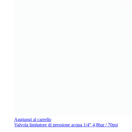
Aggiungi al carrello
Valvola limitatore di pressione acqua 1/4" 4,8bar / 70psi