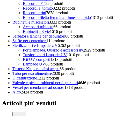
Raccordi "Y"
2
2 prodotti
Raccordi a gomito
32
32 prodotti
Raccordi dritti
78
78 prodotti
Raccordo filetto femmina - Innesto rapido
13
13 prodotti
Rubinetti e miscelatori
33
33 prodotti
Accessori rubinetti
6
6 prodotti
Rubinetti a 3 vie
16
16 prodotti
Serbatoi e taniche per depuratori
6
6 prodotti
Staffe per contenitori
1
1 prodotto
Sterilizzatori e lampade UV
62
62 prodotti
Portalampada, Quarzo e accessori uv
29
29 prodotti
Trasformatori lampade UV
10
10 prodotti
Kit UV completi
13
13 prodotti
Lampade UV
8
8 prodotti
Tester e Kit per analisi acqua
6
6 prodotti
Tubo per uso alimentare
20
20 prodotti
Ultrafiltrazione
12
12 prodotti
Valvole e piccoli rubinetti per depuratori
46
46 prodotti
Vessel per membrane ad osmosi
13
13 prodotti
Altro
24
24 prodotti
Articoli piu' venduti