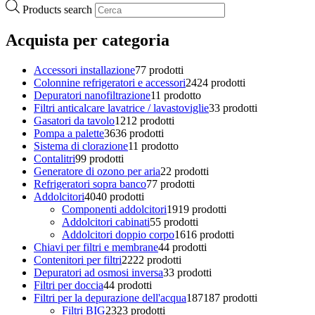
Products search
Acquista per categoria
Accessori installazione
7
7 prodotti
Colonnine refrigeratori e accessori
24
24 prodotti
Depuratori nanofiltrazione
1
1 prodotto
Filtri anticalcare lavatrice / lavastoviglie
3
3 prodotti
Gasatori da tavolo
12
12 prodotti
Pompa a palette
36
36 prodotti
Sistema di clorazione
1
1 prodotto
Contalitri
9
9 prodotti
Generatore di ozono per aria
2
2 prodotti
Refrigeratori sopra banco
7
7 prodotti
Addolcitori
40
40 prodotti
Componenti addolcitori
19
19 prodotti
Addolcitori cabinati
5
5 prodotti
Addolcitori doppio corpo
16
16 prodotti
Chiavi per filtri e membrane
4
4 prodotti
Contenitori per filtri
22
22 prodotti
Depuratori ad osmosi inversa
3
3 prodotti
Filtri per doccia
4
4 prodotti
Filtri per la depurazione dell'acqua
187
187 prodotti
Filtri BIG
23
23 prodotti