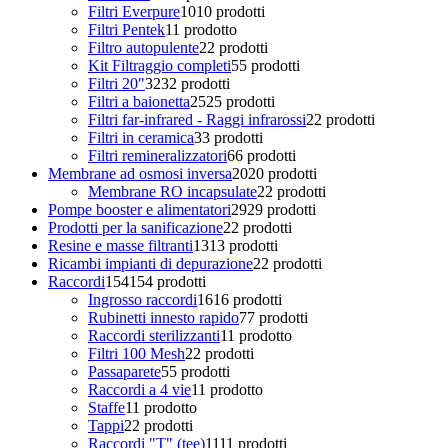
Filtri Everpure
10
10 prodotti
Filtri Pentek
1
1 prodotto
Filtro autopulente
2
2 prodotti
Kit Filtraggio completi
5
5 prodotti
Filtri 20"
32
32 prodotti
Filtri a baionetta
25
25 prodotti
Filtri far-infrared - Raggi infrarossi
2
2 prodotti
Filtri in ceramica
3
3 prodotti
Filtri remineralizzatori
6
6 prodotti
Membrane ad osmosi inversa
20
20 prodotti
Membrane RO incapsulate
2
2 prodotti
Pompe booster e alimentatori
29
29 prodotti
Prodotti per la sanificazione
2
2 prodotti
Resine e masse filtranti
13
13 prodotti
Ricambi impianti di depurazione
2
2 prodotti
Raccordi
154
154 prodotti
Ingrosso raccordi
16
16 prodotti
Rubinetti innesto rapido
7
7 prodotti
Raccordi sterilizzanti
1
1 prodotto
Filtri 100 Mesh
2
2 prodotti
Passaparete
5
5 prodotti
Raccordi a 4 vie
1
1 prodotto
Staffe
1
1 prodotto
Tappi
2
2 prodotti
Raccordi "T" (tee)
11
11 prodotti