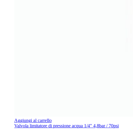
Aggiungi al carrello
Valvola limitatore di pressione acqua 1/4" 4,8bar / 70psi