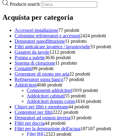
Products search
Acquista per categoria
Accessori installazione
7
7 prodotti
Colonnine refrigeratori e accessori
24
24 prodotti
Depuratori nanofiltrazione
1
1 prodotto
Filtri anticalcare lavatrice / lavastoviglie
3
3 prodotti
Gasatori da tavolo
12
12 prodotti
Pompa a palette
36
36 prodotti
Sistema di clorazione
1
1 prodotto
Contalitri
9
9 prodotti
Generatore di ozono per aria
2
2 prodotti
Refrigeratori sopra banco
7
7 prodotti
Addolcitori
40
40 prodotti
Componenti addolcitori
19
19 prodotti
Addolcitori cabinati
5
5 prodotti
Addolcitori doppio corpo
16
16 prodotti
Chiavi per filtri e membrane
4
4 prodotti
Contenitori per filtri
22
22 prodotti
Depuratori ad osmosi inversa
3
3 prodotti
Filtri per doccia
4
4 prodotti
Filtri per la depurazione dell'acqua
187
187 prodotti
Filtri BIG
23
23 prodotti