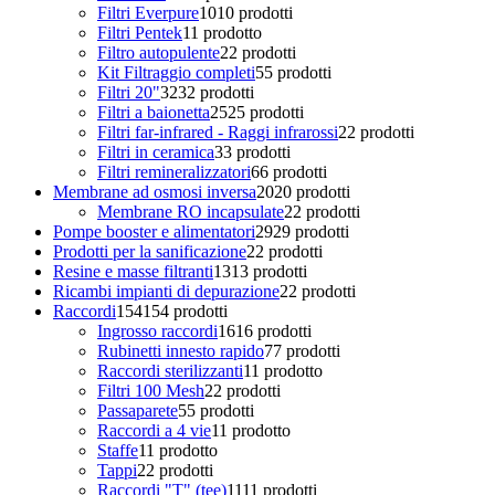
Filtri Everpure
10
10 prodotti
Filtri Pentek
1
1 prodotto
Filtro autopulente
2
2 prodotti
Kit Filtraggio completi
5
5 prodotti
Filtri 20"
32
32 prodotti
Filtri a baionetta
25
25 prodotti
Filtri far-infrared - Raggi infrarossi
2
2 prodotti
Filtri in ceramica
3
3 prodotti
Filtri remineralizzatori
6
6 prodotti
Membrane ad osmosi inversa
20
20 prodotti
Membrane RO incapsulate
2
2 prodotti
Pompe booster e alimentatori
29
29 prodotti
Prodotti per la sanificazione
2
2 prodotti
Resine e masse filtranti
13
13 prodotti
Ricambi impianti di depurazione
2
2 prodotti
Raccordi
154
154 prodotti
Ingrosso raccordi
16
16 prodotti
Rubinetti innesto rapido
7
7 prodotti
Raccordi sterilizzanti
1
1 prodotto
Filtri 100 Mesh
2
2 prodotti
Passaparete
5
5 prodotti
Raccordi a 4 vie
1
1 prodotto
Staffe
1
1 prodotto
Tappi
2
2 prodotti
Raccordi "T" (tee)
11
11 prodotti