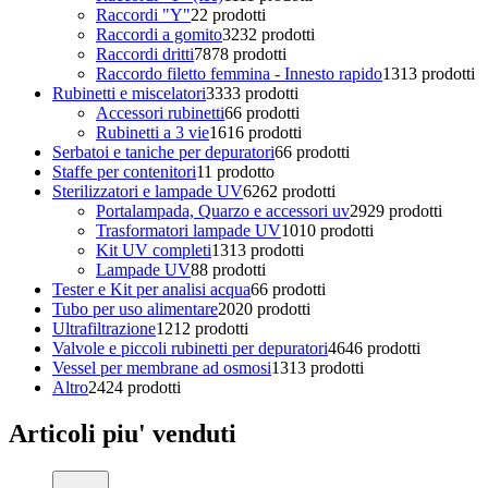
Raccordi "Y"
2
2 prodotti
Raccordi a gomito
32
32 prodotti
Raccordi dritti
78
78 prodotti
Raccordo filetto femmina - Innesto rapido
13
13 prodotti
Rubinetti e miscelatori
33
33 prodotti
Accessori rubinetti
6
6 prodotti
Rubinetti a 3 vie
16
16 prodotti
Serbatoi e taniche per depuratori
6
6 prodotti
Staffe per contenitori
1
1 prodotto
Sterilizzatori e lampade UV
62
62 prodotti
Portalampada, Quarzo e accessori uv
29
29 prodotti
Trasformatori lampade UV
10
10 prodotti
Kit UV completi
13
13 prodotti
Lampade UV
8
8 prodotti
Tester e Kit per analisi acqua
6
6 prodotti
Tubo per uso alimentare
20
20 prodotti
Ultrafiltrazione
12
12 prodotti
Valvole e piccoli rubinetti per depuratori
46
46 prodotti
Vessel per membrane ad osmosi
13
13 prodotti
Altro
24
24 prodotti
Articoli piu' venduti