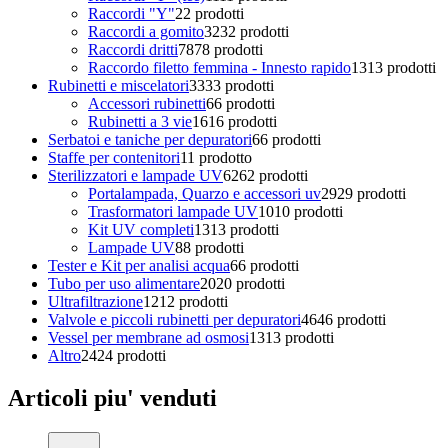
Raccordi "Y"
2
2 prodotti
Raccordi a gomito
32
32 prodotti
Raccordi dritti
78
78 prodotti
Raccordo filetto femmina - Innesto rapido
13
13 prodotti
Rubinetti e miscelatori
33
33 prodotti
Accessori rubinetti
6
6 prodotti
Rubinetti a 3 vie
16
16 prodotti
Serbatoi e taniche per depuratori
6
6 prodotti
Staffe per contenitori
1
1 prodotto
Sterilizzatori e lampade UV
62
62 prodotti
Portalampada, Quarzo e accessori uv
29
29 prodotti
Trasformatori lampade UV
10
10 prodotti
Kit UV completi
13
13 prodotti
Lampade UV
8
8 prodotti
Tester e Kit per analisi acqua
6
6 prodotti
Tubo per uso alimentare
20
20 prodotti
Ultrafiltrazione
12
12 prodotti
Valvole e piccoli rubinetti per depuratori
46
46 prodotti
Vessel per membrane ad osmosi
13
13 prodotti
Altro
24
24 prodotti
Articoli piu' venduti