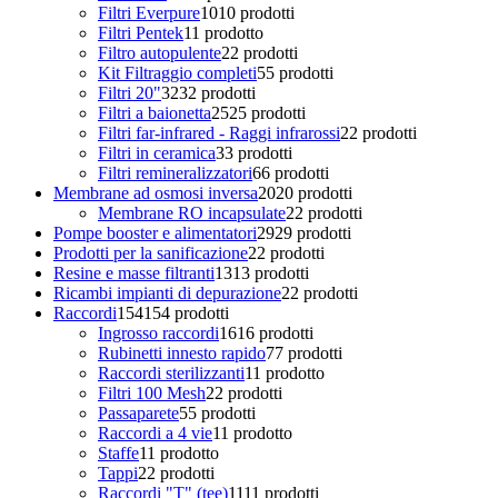
Filtri Everpure
10
10 prodotti
Filtri Pentek
1
1 prodotto
Filtro autopulente
2
2 prodotti
Kit Filtraggio completi
5
5 prodotti
Filtri 20"
32
32 prodotti
Filtri a baionetta
25
25 prodotti
Filtri far-infrared - Raggi infrarossi
2
2 prodotti
Filtri in ceramica
3
3 prodotti
Filtri remineralizzatori
6
6 prodotti
Membrane ad osmosi inversa
20
20 prodotti
Membrane RO incapsulate
2
2 prodotti
Pompe booster e alimentatori
29
29 prodotti
Prodotti per la sanificazione
2
2 prodotti
Resine e masse filtranti
13
13 prodotti
Ricambi impianti di depurazione
2
2 prodotti
Raccordi
154
154 prodotti
Ingrosso raccordi
16
16 prodotti
Rubinetti innesto rapido
7
7 prodotti
Raccordi sterilizzanti
1
1 prodotto
Filtri 100 Mesh
2
2 prodotti
Passaparete
5
5 prodotti
Raccordi a 4 vie
1
1 prodotto
Staffe
1
1 prodotto
Tappi
2
2 prodotti
Raccordi "T" (tee)
11
11 prodotti