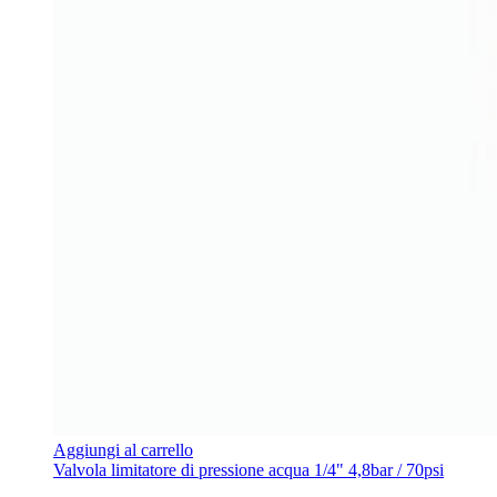
Aggiungi al carrello
Valvola limitatore di pressione acqua 1/4" 4,8bar / 70psi