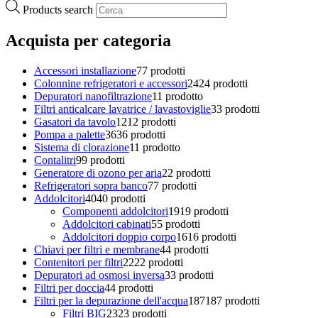
Products search
Acquista per categoria
Accessori installazione
7
7 prodotti
Colonnine refrigeratori e accessori
24
24 prodotti
Depuratori nanofiltrazione
1
1 prodotto
Filtri anticalcare lavatrice / lavastoviglie
3
3 prodotti
Gasatori da tavolo
12
12 prodotti
Pompa a palette
36
36 prodotti
Sistema di clorazione
1
1 prodotto
Contalitri
9
9 prodotti
Generatore di ozono per aria
2
2 prodotti
Refrigeratori sopra banco
7
7 prodotti
Addolcitori
40
40 prodotti
Componenti addolcitori
19
19 prodotti
Addolcitori cabinati
5
5 prodotti
Addolcitori doppio corpo
16
16 prodotti
Chiavi per filtri e membrane
4
4 prodotti
Contenitori per filtri
22
22 prodotti
Depuratori ad osmosi inversa
3
3 prodotti
Filtri per doccia
4
4 prodotti
Filtri per la depurazione dell'acqua
187
187 prodotti
Filtri BIG
23
23 prodotti