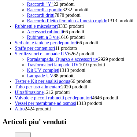
Raccordi "Y"
2
2 prodotti
Raccordi a gomito
32
32 prodotti
Raccordi dritti
78
78 prodotti
Raccordo filetto femmina - Innesto rapido
13
13 prodotti
Rubinetti e miscelatori
33
33 prodotti
Accessori rubinetti
6
6 prodotti
Rubinetti a 3 vie
16
16 prodotti
Serbatoi e taniche per depuratori
6
6 prodotti
Staffe per contenitori
1
1 prodotto
Sterilizzatori e lampade UV
62
62 prodotti
Portalampada, Quarzo e accessori uv
29
29 prodotti
Trasformatori lampade UV
10
10 prodotti
Kit UV completi
13
13 prodotti
Lampade UV
8
8 prodotti
Tester e Kit per analisi acqua
6
6 prodotti
Tubo per uso alimentare
20
20 prodotti
Ultrafiltrazione
12
12 prodotti
Valvole e piccoli rubinetti per depuratori
46
46 prodotti
Vessel per membrane ad osmosi
13
13 prodotti
Altro
24
24 prodotti
Articoli piu' venduti