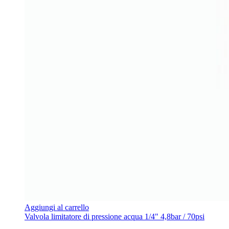
Aggiungi al carrello
Valvola limitatore di pressione acqua 1/4" 4,8bar / 70psi