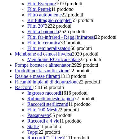
Filtri Everpure
10
10 prodotti
Filtri Pentek
1
1 prodotto
Filtro autopulente
2
2 prodotti
Kit Filtraggio completi
5
5 prodotti
Filtri 20"
32
32 prodotti
Filtri a baionetta
25
25 prodotti
Filtri far-infrared - Raggi infrarossi
2
2 prodotti
Filtri in ceramica
3
3 prodotti
Filtri remineralizzatori
6
6 prodotti
Membrane ad osmosi inversa
20
20 prodotti
Membrane RO incapsulate
2
2 prodotti
Pompe booster e alimentatori
29
29 prodotti
Prodotti per la sanificazione
2
2 prodotti
Resine e masse filtranti
13
13 prodotti
Ricambi impianti di depurazione
2
2 prodotti
Raccordi
154
154 prodotti
Ingrosso raccordi
16
16 prodotti
Rubinetti innesto rapido
7
7 prodotti
Raccordi sterilizzanti
1
1 prodotto
Filtri 100 Mesh
2
2 prodotti
Passaparete
5
5 prodotti
Raccordi a 4 vie
1
1 prodotto
Staffe
1
1 prodotto
Tappi
2
2 prodotti
Raccordi "T" (tee)
11
11 prodotti