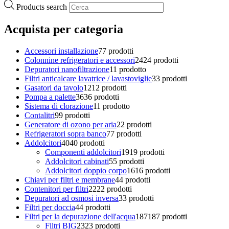
Products search
Acquista per categoria
Accessori installazione
7
7 prodotti
Colonnine refrigeratori e accessori
24
24 prodotti
Depuratori nanofiltrazione
1
1 prodotto
Filtri anticalcare lavatrice / lavastoviglie
3
3 prodotti
Gasatori da tavolo
12
12 prodotti
Pompa a palette
36
36 prodotti
Sistema di clorazione
1
1 prodotto
Contalitri
9
9 prodotti
Generatore di ozono per aria
2
2 prodotti
Refrigeratori sopra banco
7
7 prodotti
Addolcitori
40
40 prodotti
Componenti addolcitori
19
19 prodotti
Addolcitori cabinati
5
5 prodotti
Addolcitori doppio corpo
16
16 prodotti
Chiavi per filtri e membrane
4
4 prodotti
Contenitori per filtri
22
22 prodotti
Depuratori ad osmosi inversa
3
3 prodotti
Filtri per doccia
4
4 prodotti
Filtri per la depurazione dell'acqua
187
187 prodotti
Filtri BIG
23
23 prodotti