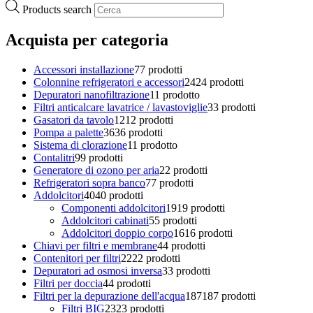
Products search
Acquista per categoria
Accessori installazione
7
7 prodotti
Colonnine refrigeratori e accessori
24
24 prodotti
Depuratori nanofiltrazione
1
1 prodotto
Filtri anticalcare lavatrice / lavastoviglie
3
3 prodotti
Gasatori da tavolo
12
12 prodotti
Pompa a palette
36
36 prodotti
Sistema di clorazione
1
1 prodotto
Contalitri
9
9 prodotti
Generatore di ozono per aria
2
2 prodotti
Refrigeratori sopra banco
7
7 prodotti
Addolcitori
40
40 prodotti
Componenti addolcitori
19
19 prodotti
Addolcitori cabinati
5
5 prodotti
Addolcitori doppio corpo
16
16 prodotti
Chiavi per filtri e membrane
4
4 prodotti
Contenitori per filtri
22
22 prodotti
Depuratori ad osmosi inversa
3
3 prodotti
Filtri per doccia
4
4 prodotti
Filtri per la depurazione dell'acqua
187
187 prodotti
Filtri BIG
23
23 prodotti