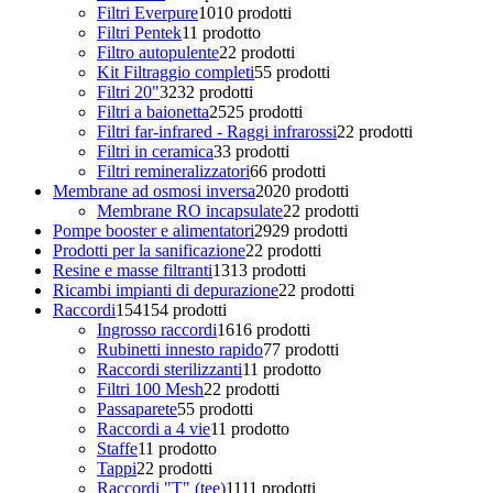
Filtri Everpure
10
10 prodotti
Filtri Pentek
1
1 prodotto
Filtro autopulente
2
2 prodotti
Kit Filtraggio completi
5
5 prodotti
Filtri 20"
32
32 prodotti
Filtri a baionetta
25
25 prodotti
Filtri far-infrared - Raggi infrarossi
2
2 prodotti
Filtri in ceramica
3
3 prodotti
Filtri remineralizzatori
6
6 prodotti
Membrane ad osmosi inversa
20
20 prodotti
Membrane RO incapsulate
2
2 prodotti
Pompe booster e alimentatori
29
29 prodotti
Prodotti per la sanificazione
2
2 prodotti
Resine e masse filtranti
13
13 prodotti
Ricambi impianti di depurazione
2
2 prodotti
Raccordi
154
154 prodotti
Ingrosso raccordi
16
16 prodotti
Rubinetti innesto rapido
7
7 prodotti
Raccordi sterilizzanti
1
1 prodotto
Filtri 100 Mesh
2
2 prodotti
Passaparete
5
5 prodotti
Raccordi a 4 vie
1
1 prodotto
Staffe
1
1 prodotto
Tappi
2
2 prodotti
Raccordi "T" (tee)
11
11 prodotti