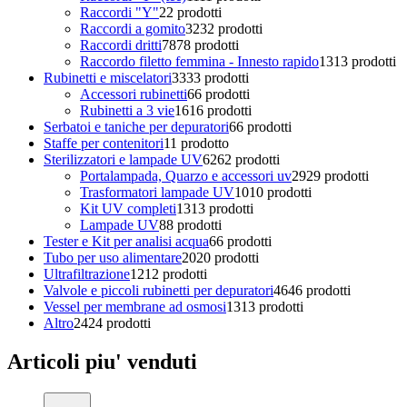
Raccordi "Y"
2
2 prodotti
Raccordi a gomito
32
32 prodotti
Raccordi dritti
78
78 prodotti
Raccordo filetto femmina - Innesto rapido
13
13 prodotti
Rubinetti e miscelatori
33
33 prodotti
Accessori rubinetti
6
6 prodotti
Rubinetti a 3 vie
16
16 prodotti
Serbatoi e taniche per depuratori
6
6 prodotti
Staffe per contenitori
1
1 prodotto
Sterilizzatori e lampade UV
62
62 prodotti
Portalampada, Quarzo e accessori uv
29
29 prodotti
Trasformatori lampade UV
10
10 prodotti
Kit UV completi
13
13 prodotti
Lampade UV
8
8 prodotti
Tester e Kit per analisi acqua
6
6 prodotti
Tubo per uso alimentare
20
20 prodotti
Ultrafiltrazione
12
12 prodotti
Valvole e piccoli rubinetti per depuratori
46
46 prodotti
Vessel per membrane ad osmosi
13
13 prodotti
Altro
24
24 prodotti
Articoli piu' venduti