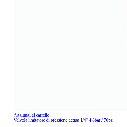
Aggiungi al carrello
Valvola limitatore di pressione acqua 1/4" 4,8bar / 70psi