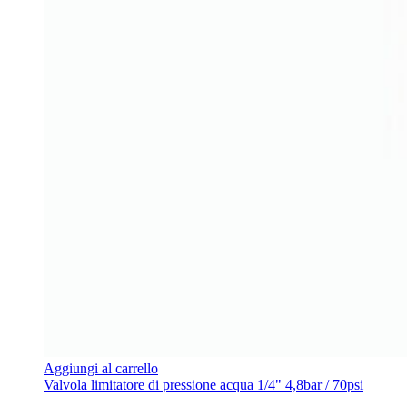
Aggiungi al carrello
Valvola limitatore di pressione acqua 1/4" 4,8bar / 70psi