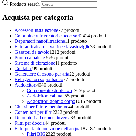
Products search
Acquista per categoria
Accessori installazione
7
7 prodotti
Colonnine refrigeratori e accessori
24
24 prodotti
Depuratori nanofiltrazione
1
1 prodotto
Filtri anticalcare lavatrice / lavastoviglie
3
3 prodotti
Gasatori da tavolo
12
12 prodotti
Pompa a palette
36
36 prodotti
Sistema di clorazione
1
1 prodotto
Contalitri
9
9 prodotti
Generatore di ozono per aria
2
2 prodotti
Refrigeratori sopra banco
7
7 prodotti
Addolcitori
40
40 prodotti
Componenti addolcitori
19
19 prodotti
Addolcitori cabinati
5
5 prodotti
Addolcitori doppio corpo
16
16 prodotti
Chiavi per filtri e membrane
4
4 prodotti
Contenitori per filtri
22
22 prodotti
Depuratori ad osmosi inversa
3
3 prodotti
Filtri per doccia
4
4 prodotti
Filtri per la depurazione dell'acqua
187
187 prodotti
Filtri BIG
23
23 prodotti