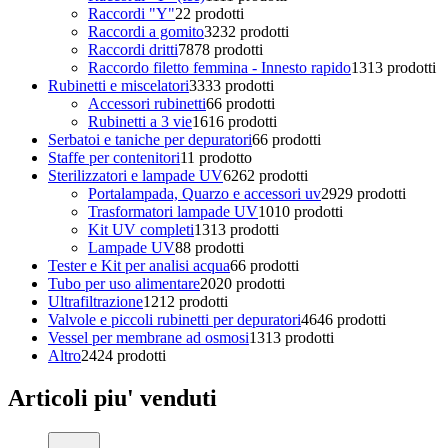
Raccordi "Y"
2
2 prodotti
Raccordi a gomito
32
32 prodotti
Raccordi dritti
78
78 prodotti
Raccordo filetto femmina - Innesto rapido
13
13 prodotti
Rubinetti e miscelatori
33
33 prodotti
Accessori rubinetti
6
6 prodotti
Rubinetti a 3 vie
16
16 prodotti
Serbatoi e taniche per depuratori
6
6 prodotti
Staffe per contenitori
1
1 prodotto
Sterilizzatori e lampade UV
62
62 prodotti
Portalampada, Quarzo e accessori uv
29
29 prodotti
Trasformatori lampade UV
10
10 prodotti
Kit UV completi
13
13 prodotti
Lampade UV
8
8 prodotti
Tester e Kit per analisi acqua
6
6 prodotti
Tubo per uso alimentare
20
20 prodotti
Ultrafiltrazione
12
12 prodotti
Valvole e piccoli rubinetti per depuratori
46
46 prodotti
Vessel per membrane ad osmosi
13
13 prodotti
Altro
24
24 prodotti
Articoli piu' venduti