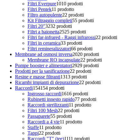
Filtri Everpure
10
10 prodotti
Filtri Pentek
1
1 prodotto
Filtro autopulente
2
2 prodotti
Kit Filtraggio completi
5
5 prodotti
Filtri 20"
32
32 prodotti
Filtri a baionetta
25
25 prodotti
Filtri far-infrared - Raggi infrarossi
2
2 prodotti
Filtri in ceramica
3
3 prodotti
Filtri remineralizzatori
6
6 prodotti
Membrane ad osmosi inversa
20
20 prodotti
Membrane RO incapsulate
2
2 prodotti
Pompe booster e alimentatori
29
29 prodotti
Prodotti per la sanificazione
2
2 prodotti
Resine e masse filtranti
13
13 prodotti
Ricambi impianti di depurazione
2
2 prodotti
Raccordi
154
154 prodotti
Ingrosso raccordi
16
16 prodotti
Rubinetti innesto rapido
7
7 prodotti
Raccordi sterilizzanti
1
1 prodotto
Filtri 100 Mesh
2
2 prodotti
Passaparete
5
5 prodotti
Raccordi a 4 vie
1
1 prodotto
Staffe
1
1 prodotto
Tappi
2
2 prodotti
Raccordi "T" (tee)
11
11 prodotti