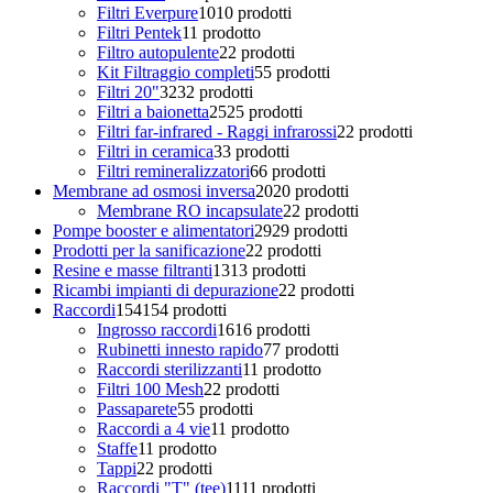
Filtri Everpure
10
10 prodotti
Filtri Pentek
1
1 prodotto
Filtro autopulente
2
2 prodotti
Kit Filtraggio completi
5
5 prodotti
Filtri 20"
32
32 prodotti
Filtri a baionetta
25
25 prodotti
Filtri far-infrared - Raggi infrarossi
2
2 prodotti
Filtri in ceramica
3
3 prodotti
Filtri remineralizzatori
6
6 prodotti
Membrane ad osmosi inversa
20
20 prodotti
Membrane RO incapsulate
2
2 prodotti
Pompe booster e alimentatori
29
29 prodotti
Prodotti per la sanificazione
2
2 prodotti
Resine e masse filtranti
13
13 prodotti
Ricambi impianti di depurazione
2
2 prodotti
Raccordi
154
154 prodotti
Ingrosso raccordi
16
16 prodotti
Rubinetti innesto rapido
7
7 prodotti
Raccordi sterilizzanti
1
1 prodotto
Filtri 100 Mesh
2
2 prodotti
Passaparete
5
5 prodotti
Raccordi a 4 vie
1
1 prodotto
Staffe
1
1 prodotto
Tappi
2
2 prodotti
Raccordi "T" (tee)
11
11 prodotti