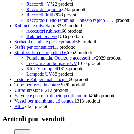
Raccordi "Y"
2
2 prodotti
Raccordi a gomito
32
32 prodotti
Raccordi dritti
78
78 prodotti
Raccordo filetto femmina - Innesto rapido
13
13 prodotti
Rubinetti e miscelatori
33
33 prodotti
Accessori rubinetti
6
6 prodotti
Rubinetti a 3 vie
16
16 prodotti
Serbatoi e taniche per depuratori
6
6 prodotti
Staffe per contenitori
1
1 prodotto
Sterilizzatori e lampade UV
62
62 prodotti
Portalampada, Quarzo e accessori uv
29
29 prodotti
Trasformatori lampade UV
10
10 prodotti
Kit UV completi
13
13 prodotti
Lampade UV
8
8 prodotti
Tester e Kit per analisi acqua
6
6 prodotti
Tubo per uso alimentare
20
20 prodotti
Ultrafiltrazione
12
12 prodotti
Valvole e piccoli rubinetti per depuratori
46
46 prodotti
Vessel per membrane ad osmosi
13
13 prodotti
Altro
24
24 prodotti
Articoli piu' venduti