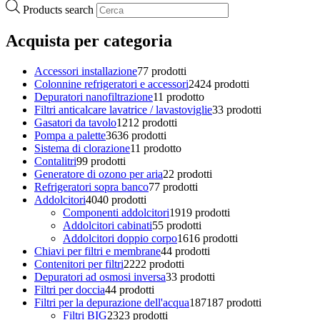
Products search
Acquista per categoria
Accessori installazione
7
7 prodotti
Colonnine refrigeratori e accessori
24
24 prodotti
Depuratori nanofiltrazione
1
1 prodotto
Filtri anticalcare lavatrice / lavastoviglie
3
3 prodotti
Gasatori da tavolo
12
12 prodotti
Pompa a palette
36
36 prodotti
Sistema di clorazione
1
1 prodotto
Contalitri
9
9 prodotti
Generatore di ozono per aria
2
2 prodotti
Refrigeratori sopra banco
7
7 prodotti
Addolcitori
40
40 prodotti
Componenti addolcitori
19
19 prodotti
Addolcitori cabinati
5
5 prodotti
Addolcitori doppio corpo
16
16 prodotti
Chiavi per filtri e membrane
4
4 prodotti
Contenitori per filtri
22
22 prodotti
Depuratori ad osmosi inversa
3
3 prodotti
Filtri per doccia
4
4 prodotti
Filtri per la depurazione dell'acqua
187
187 prodotti
Filtri BIG
23
23 prodotti