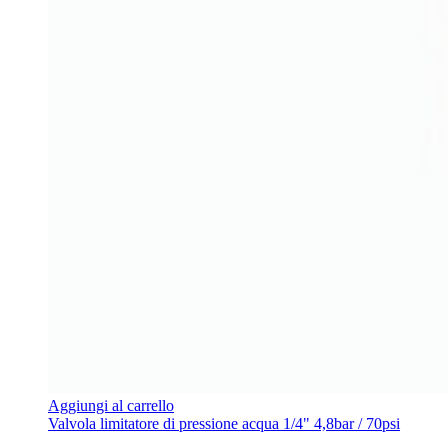
Aggiungi al carrello
Valvola limitatore di pressione acqua 1/4" 4,8bar / 70psi