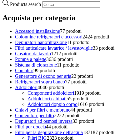
Products search
Acquista per categoria
Accessori installazione
7
7 prodotti
Colonnine refrigeratori e accessori
24
24 prodotti
Depuratori nanofiltrazione
1
1 prodotto
Filtri anticalcare lavatrice / lavastoviglie
3
3 prodotti
Gasatori da tavolo
12
12 prodotti
Pompa a palette
36
36 prodotti
Sistema di clorazione
1
1 prodotto
Contalitri
9
9 prodotti
Generatore di ozono per aria
2
2 prodotti
Refrigeratori sopra banco
7
7 prodotti
Addolcitori
40
40 prodotti
Componenti addolcitori
19
19 prodotti
Addolcitori cabinati
5
5 prodotti
Addolcitori doppio corpo
16
16 prodotti
Chiavi per filtri e membrane
4
4 prodotti
Contenitori per filtri
22
22 prodotti
Depuratori ad osmosi inversa
3
3 prodotti
Filtri per doccia
4
4 prodotti
Filtri per la depurazione dell'acqua
187
187 prodotti
Filtri BIG
23
23 prodotti