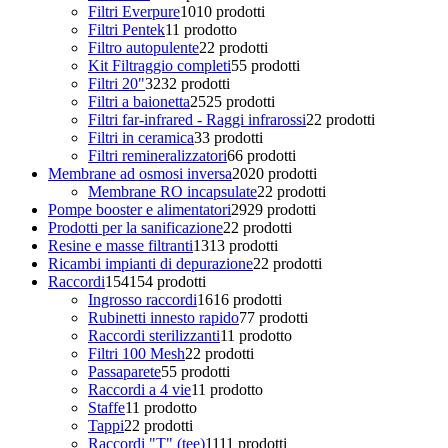
Filtri Everpure
10
10 prodotti
Filtri Pentek
1
1 prodotto
Filtro autopulente
2
2 prodotti
Kit Filtraggio completi
5
5 prodotti
Filtri 20"
32
32 prodotti
Filtri a baionetta
25
25 prodotti
Filtri far-infrared - Raggi infrarossi
2
2 prodotti
Filtri in ceramica
3
3 prodotti
Filtri remineralizzatori
6
6 prodotti
Membrane ad osmosi inversa
20
20 prodotti
Membrane RO incapsulate
2
2 prodotti
Pompe booster e alimentatori
29
29 prodotti
Prodotti per la sanificazione
2
2 prodotti
Resine e masse filtranti
13
13 prodotti
Ricambi impianti di depurazione
2
2 prodotti
Raccordi
154
154 prodotti
Ingrosso raccordi
16
16 prodotti
Rubinetti innesto rapido
7
7 prodotti
Raccordi sterilizzanti
1
1 prodotto
Filtri 100 Mesh
2
2 prodotti
Passaparete
5
5 prodotti
Raccordi a 4 vie
1
1 prodotto
Staffe
1
1 prodotto
Tappi
2
2 prodotti
Raccordi "T" (tee)
11
11 prodotti