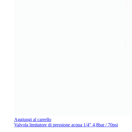
Aggiungi al carrello
Valvola limitatore di pressione acqua 1/4" 4,8bar / 70psi