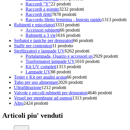
Raccordi "Y"
2
2 prodotti
Raccordi a gomito
32
32 prodotti
Raccordi dritti
78
78 prodotti
Raccordo filetto femmina - Innesto rapido
13
13 prodotti
Rubinetti e miscelatori
33
33 prodotti
Accessori rubinetti
6
6 prodotti
Rubinetti a 3 vie
16
16 prodotti
Serbatoi e taniche per depuratori
6
6 prodotti
Staffe per contenitori
1
1 prodotto
Sterilizzatori e lampade UV
62
62 prodotti
Portalampada, Quarzo e accessori uv
29
29 prodotti
Trasformatori lampade UV
10
10 prodotti
Kit UV completi
13
13 prodotti
Lampade UV
8
8 prodotti
Tester e Kit per analisi acqua
6
6 prodotti
Tubo per uso alimentare
20
20 prodotti
Ultrafiltrazione
12
12 prodotti
Valvole e piccoli rubinetti per depuratori
46
46 prodotti
Vessel per membrane ad osmosi
13
13 prodotti
Altro
24
24 prodotti
Articoli piu' venduti