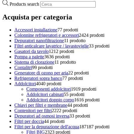
Products search
Acquista per categoria
Accessori installazione
7
7 prodotti
Colonnine refrigeratori e accessori
24
24 prodotti
Depuratori nanofiltrazione
1
1 prodotto
Filtri anticalcare lavatrice / lavastoviglie
3
3 prodotti
Gasatori da tavolo
12
12 prodotti
Pompa a palette
36
36 prodotti
Sistema di clorazione
1
1 prodotto
Contalitri
9
9 prodotti
Generatore di ozono per aria
2
2 prodotti
Refrigeratori sopra banco
7
7 prodotti
Addolcitori
40
40 prodotti
Componenti addolcitori
19
19 prodotti
Addolcitori cabinati
5
5 prodotti
Addolcitori doppio corpo
16
16 prodotti
Chiavi per filtri e membrane
4
4 prodotti
Contenitori per filtri
22
22 prodotti
Depuratori ad osmosi inversa
3
3 prodotti
Filtri per doccia
4
4 prodotti
Filtri per la depurazione dell'acqua
187
187 prodotti
Filtri BIG
23
23 prodotti