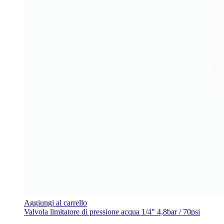
Aggiungi al carrello
Valvola limitatore di pressione acqua 1/4" 4,8bar / 70psi