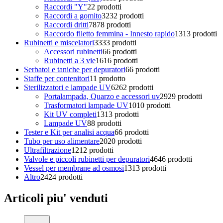
Raccordi "Y"
2
2 prodotti
Raccordi a gomito
32
32 prodotti
Raccordi dritti
78
78 prodotti
Raccordo filetto femmina - Innesto rapido
13
13 prodotti
Rubinetti e miscelatori
33
33 prodotti
Accessori rubinetti
6
6 prodotti
Rubinetti a 3 vie
16
16 prodotti
Serbatoi e taniche per depuratori
6
6 prodotti
Staffe per contenitori
1
1 prodotto
Sterilizzatori e lampade UV
62
62 prodotti
Portalampada, Quarzo e accessori uv
29
29 prodotti
Trasformatori lampade UV
10
10 prodotti
Kit UV completi
13
13 prodotti
Lampade UV
8
8 prodotti
Tester e Kit per analisi acqua
6
6 prodotti
Tubo per uso alimentare
20
20 prodotti
Ultrafiltrazione
12
12 prodotti
Valvole e piccoli rubinetti per depuratori
46
46 prodotti
Vessel per membrane ad osmosi
13
13 prodotti
Altro
24
24 prodotti
Articoli piu' venduti