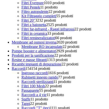
Filtri Everpure
10
10 prodotti
Filtri Pentek
1
1 prodotto
Filtro autopulente
2
2 prodotti
Kit Filtraggio completi
5
5 prodotti
Filtri 20"
32
32 prodotti
Filtri a baionetta
25
25 prodotti
Filtri far-infrared - Raggi infrarossi
2
2 prodotti
Filtri in ceramica
3
3 prodotti
Filtri remineralizzatori
6
6 prodotti
Membrane ad osmosi inversa
20
20 prodotti
Membrane RO incapsulate
2
2 prodotti
Pompe booster e alimentatori
29
29 prodotti
Prodotti per la sanificazione
2
2 prodotti
Resine e masse filtranti
13
13 prodotti
Ricambi impianti di depurazione
2
2 prodotti
Raccordi
154
154 prodotti
Ingrosso raccordi
16
16 prodotti
Rubinetti innesto rapido
7
7 prodotti
Raccordi sterilizzanti
1
1 prodotto
Filtri 100 Mesh
2
2 prodotti
Passaparete
5
5 prodotti
Raccordi a 4 vie
1
1 prodotto
Staffe
1
1 prodotto
Tappi
2
2 prodotti
Raccordi "T" (tee)
11
11 prodotti