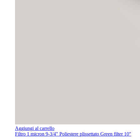
Aggiungi al carrello
Filtro 1 micron 9-3/4″ Poliestere plissettato Green filter 10″