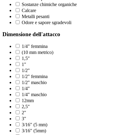
Sostanze chimiche organiche
Calcare
Metalli pesanti
Odore e sapore sgradevoli
Dimensione dell'attacco
1/4" femmina
(10 mm metrico)
1,5"
1"
1/2"
1/2" femmina
1/2" maschio
1/4"
1/4" maschio
12mm
2,5"
2"
3"
3/16" (5 mm)
3/16" (5mm)