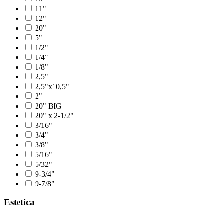
11"
12"
20"
5"
1/2"
1/4"
1/8"
2,5"
2,5"x10,5"
2"
20" BIG
20" x 2-1/2"
3/16"
3/4"
3/8"
5/16"
5/32"
9-3/4"
9-7/8"
Estetica